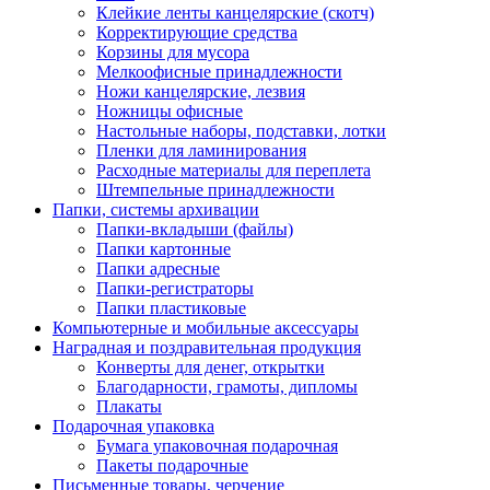
Клейкие ленты канцелярские (скотч)
Корректирующие средства
Корзины для мусора
Мелкоофисные принадлежности
Ножи канцелярские, лезвия
Ножницы офисные
Настольные наборы, подставки, лотки
Пленки для ламинирования
Расходные материалы для переплета
Штемпельные принадлежности
Папки, системы архивации
Папки-вкладыши (файлы)
Папки картонные
Папки адресные
Папки-регистраторы
Папки пластиковые
Компьютерные и мобильные аксессуары
Наградная и поздравительная продукция
Конверты для денег, открытки
Благодарности, грамоты, дипломы
Плакаты
Подарочная упаковка
Бумага упаковочная подарочная
Пакеты подарочные
Письменные товары, черчение