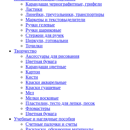
Карандаши чернографитные, грифели
Ластики
Линейки, треугольники, транспортиры
Маркеры и текстовыделители
Ручки гелевые
Ручки шариковые
Стержни для ручек
Циркули, готовальни
Точилки
Творчество
Аксессуары для рисования
Цветная бумага
Карандаши цветные
Картон
Кисти
Краски акварельные
Краски гуашевые
Мел
Мелки восковые
Пластилин, тесто для лепки, песок
Фломастеры
Цветная бумага
Учебные и наглядные пособия
Счетные палочки и счеты
Раскраски, обучающие материалы