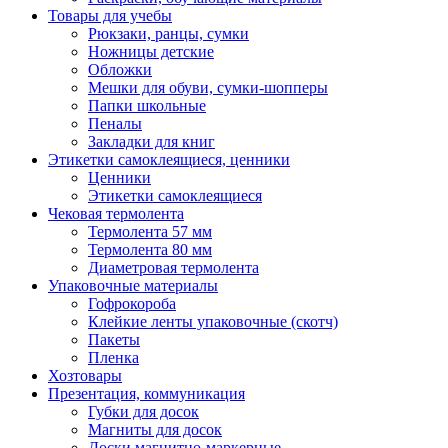
Товары для учебы
Рюкзаки, ранцы, сумки
Ножницы детские
Обложки
Мешки для обуви, сумки-шопперы
Папки школьные
Пеналы
Закладки для книг
Этикетки самоклеящиеся, ценники
Ценники
Этикетки самоклеящиеся
Чековая термолента
Термолента 57 мм
Термолента 80 мм
Диаметровая термолента
Упаковочные материалы
Гофрокороба
Клейкие ленты упаковочные (скотч)
Пакеты
Пленка
Хозтовары
Презентация, коммуникация
Губки для досок
Магниты для досок
Доски магнитно-маркерные