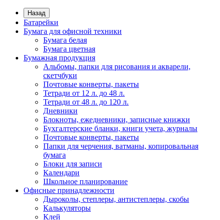
Назад
Батарейки
Бумага для офисной техники
Бумага белая
Бумага цветная
Бумажная продукция
Альбомы, папки для рисования и акварели,
скетчбуки
Почтовые конверты, пакеты
Тетради от 12 л. до 48 л.
Тетради от 48 л. до 120 л.
Дневники
Блокноты, ежедневники, записные книжки
Бухгалтерские бланки, книги учета, журналы
Почтовые конверты, пакеты
Папки для черчения, ватманы, копировальная
бумага
Блоки для записи
Календари
Школьное планирование
Офисные принадлежности
Дыроколы, степлеры, антистеплеры, скобы
Калькуляторы
Клей