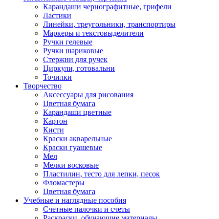
Карандаши чернографитные, грифели
Ластики
Линейки, треугольники, транспортиры
Маркеры и текстовыделители
Ручки гелевые
Ручки шариковые
Стержни для ручек
Циркули, готовальни
Точилки
Творчество
Аксессуары для рисования
Цветная бумага
Карандаши цветные
Картон
Кисти
Краски акварельные
Краски гуашевые
Мел
Мелки восковые
Пластилин, тесто для лепки, песок
Фломастеры
Цветная бумага
Учебные и наглядные пособия
Счетные палочки и счеты
Раскраски, обучающие материалы