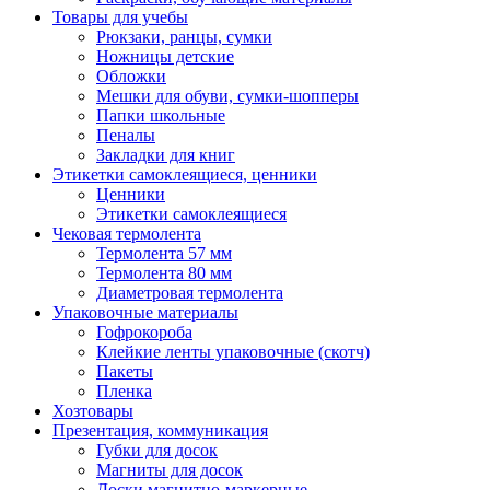
Товары для учебы
Рюкзаки, ранцы, сумки
Ножницы детские
Обложки
Мешки для обуви, сумки-шопперы
Папки школьные
Пеналы
Закладки для книг
Этикетки самоклеящиеся, ценники
Ценники
Этикетки самоклеящиеся
Чековая термолента
Термолента 57 мм
Термолента 80 мм
Диаметровая термолента
Упаковочные материалы
Гофрокороба
Клейкие ленты упаковочные (скотч)
Пакеты
Пленка
Хозтовары
Презентация, коммуникация
Губки для досок
Магниты для досок
Доски магнитно-маркерные