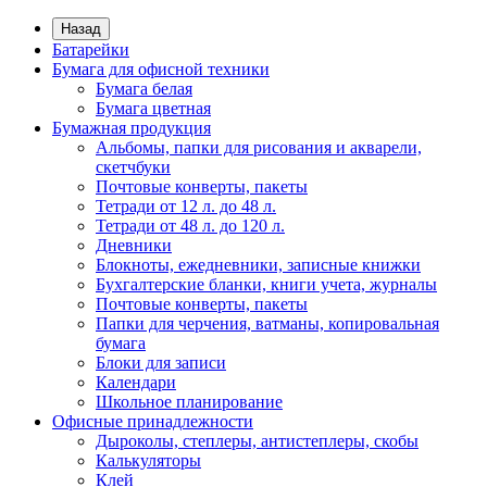
Назад
Батарейки
Бумага для офисной техники
Бумага белая
Бумага цветная
Бумажная продукция
Альбомы, папки для рисования и акварели,
скетчбуки
Почтовые конверты, пакеты
Тетради от 12 л. до 48 л.
Тетради от 48 л. до 120 л.
Дневники
Блокноты, ежедневники, записные книжки
Бухгалтерские бланки, книги учета, журналы
Почтовые конверты, пакеты
Папки для черчения, ватманы, копировальная
бумага
Блоки для записи
Календари
Школьное планирование
Офисные принадлежности
Дыроколы, степлеры, антистеплеры, скобы
Калькуляторы
Клей