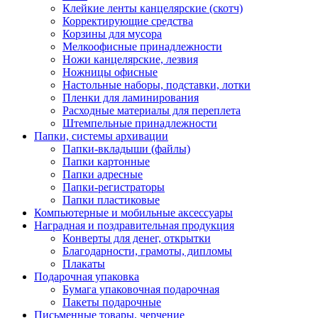
Клейкие ленты канцелярские (скотч)
Корректирующие средства
Корзины для мусора
Мелкоофисные принадлежности
Ножи канцелярские, лезвия
Ножницы офисные
Настольные наборы, подставки, лотки
Пленки для ламинирования
Расходные материалы для переплета
Штемпельные принадлежности
Папки, системы архивации
Папки-вкладыши (файлы)
Папки картонные
Папки адресные
Папки-регистраторы
Папки пластиковые
Компьютерные и мобильные аксессуары
Наградная и поздравительная продукция
Конверты для денег, открытки
Благодарности, грамоты, дипломы
Плакаты
Подарочная упаковка
Бумага упаковочная подарочная
Пакеты подарочные
Письменные товары, черчение