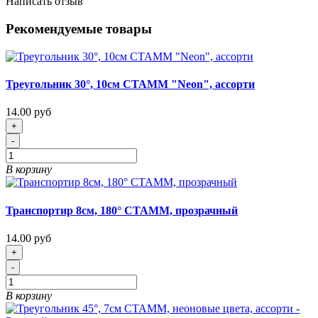
Написать отзыв
Рекомендуемые товары
Треугольник 30°, 10см СТАММ "Neon", ассорти
14.00 руб
+
-
В корзину
Транспортир 8см, 180° СТАММ, прозрачный
14.00 руб
+
-
В корзину