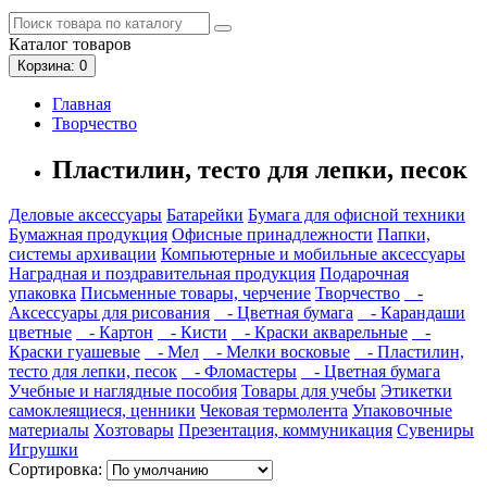
Каталог
товаров
Корзина
: 0
Главная
Творчество
Пластилин, тесто для лепки, песок
Деловые аксессуары
Батарейки
Бумага для офисной техники
Бумажная продукция
Офисные принадлежности
Папки,
системы архивации
Компьютерные и мобильные аксессуары
Наградная и поздравительная продукция
Подарочная
упаковка
Письменные товары, черчение
Творчество
-
Аксессуары для рисования
- Цветная бумага
- Карандаши
цветные
- Картон
- Кисти
- Краски акварельные
-
Краски гуашевые
- Мел
- Мелки восковые
- Пластилин,
тесто для лепки, песок
- Фломастеры
- Цветная бумага
Учебные и наглядные пособия
Товары для учебы
Этикетки
самоклеящиеся, ценники
Чековая термолента
Упаковочные
материалы
Хозтовары
Презентация, коммуникация
Сувениры
Игрушки
Сортировка: