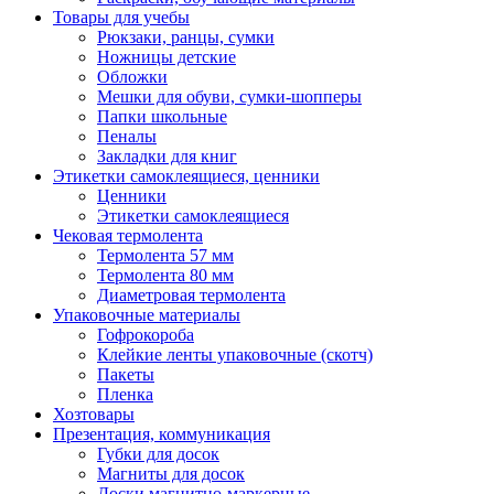
Товары для учебы
Рюкзаки, ранцы, сумки
Ножницы детские
Обложки
Мешки для обуви, сумки-шопперы
Папки школьные
Пеналы
Закладки для книг
Этикетки самоклеящиеся, ценники
Ценники
Этикетки самоклеящиеся
Чековая термолента
Термолента 57 мм
Термолента 80 мм
Диаметровая термолента
Упаковочные материалы
Гофрокороба
Клейкие ленты упаковочные (скотч)
Пакеты
Пленка
Хозтовары
Презентация, коммуникация
Губки для досок
Магниты для досок
Доски магнитно-маркерные