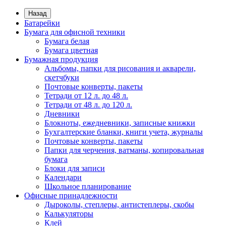
Назад
Батарейки
Бумага для офисной техники
Бумага белая
Бумага цветная
Бумажная продукция
Альбомы, папки для рисования и акварели,
скетчбуки
Почтовые конверты, пакеты
Тетради от 12 л. до 48 л.
Тетради от 48 л. до 120 л.
Дневники
Блокноты, ежедневники, записные книжки
Бухгалтерские бланки, книги учета, журналы
Почтовые конверты, пакеты
Папки для черчения, ватманы, копировальная
бумага
Блоки для записи
Календари
Школьное планирование
Офисные принадлежности
Дыроколы, степлеры, антистеплеры, скобы
Калькуляторы
Клей