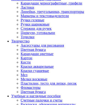
Карандаши чернографитные, грифели
Ластики
Линейки, треугольники, транспортиры
Маркеры и текстовыделители
Ручки гелевые
Ручки шариковые
Стержни для ручек
Циркули, готовальни
Точилки
Творчество
Аксессуары для рисования
Цветная бумага
Карандаши цветные
Картон
Кисти
Краски акварельные
Краски гуашевые
Мел
Мелки восковые
Пластилин, тесто для лепки, песок
Фломастеры
Цветная бумага
Учебные и наглядные пособия
Счетные палочки и счеты
Раскраски, обучающие материалы