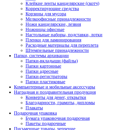
Клейкие ленты канцелярские (скотч)
Корректирующие средства
Корзины для мусора
Мелкоофисные принадлежности
Ножи канцелярские, лезвия
Ножницы офисные
Настольные наборы, подставки, лотки
Пленки для ламинирования
Расходные материалы для переплета
Штемпельные принадлежности
Папки, системы архивации
Папки-вкладыши (файлы)
Папки картонные
Папки адресные
Папки-регистраторы
Папки пластиковые
Компьютерные и мобильные аксессуары
Наградная и поздравительная продукция
Конверты для денег, открытки
Благодарности, грамоты, дипломы
Плакаты
Подарочная упаковка
Бумага упаковочная подарочная
Пакеты подарочные
Письменные товары, черчение