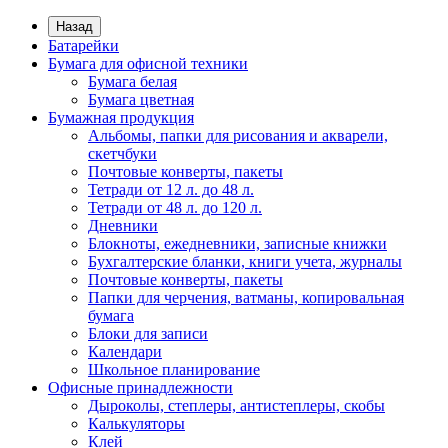
Назад
Батарейки
Бумага для офисной техники
Бумага белая
Бумага цветная
Бумажная продукция
Альбомы, папки для рисования и акварели,
скетчбуки
Почтовые конверты, пакеты
Тетради от 12 л. до 48 л.
Тетради от 48 л. до 120 л.
Дневники
Блокноты, ежедневники, записные книжки
Бухгалтерские бланки, книги учета, журналы
Почтовые конверты, пакеты
Папки для черчения, ватманы, копировальная
бумага
Блоки для записи
Календари
Школьное планирование
Офисные принадлежности
Дыроколы, степлеры, антистеплеры, скобы
Калькуляторы
Клей