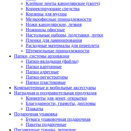
Клейкие ленты канцелярские (скотч)
Корректирующие средства
Корзины для мусора
Мелкоофисные принадлежности
Ножи канцелярские, лезвия
Ножницы офисные
Настольные наборы, подставки, лотки
Пленки для ламинирования
Расходные материалы для переплета
Штемпельные принадлежности
Папки, системы архивации
Папки-вкладыши (файлы)
Папки картонные
Папки адресные
Папки-регистраторы
Папки пластиковые
Компьютерные и мобильные аксессуары
Наградная и поздравительная продукция
Конверты для денег, открытки
Благодарности, грамоты, дипломы
Плакаты
Подарочная упаковка
Бумага упаковочная подарочная
Пакеты подарочные
Письменные товары, черчение