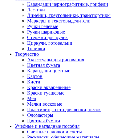
Карандаши чернографитные, грифели
Ластики
Линейки, треугольники, транспортиры
Маркеры и текстовыделители
Ручки гелевые
Ручки шариковые
Стержни для ручек
Циркули, готовальни
Точилки
Творчество
Аксессуары для рисования
Цветная бумага
Карандаши цветные
Картон
Кисти
Краски акварельные
Краски гуашевые
Мел
Мелки восковые
Пластилин, тесто для лепки, песок
Фломастеры
Цветная бумага
Учебные и наглядные пособия
Счетные палочки и счеты
Раскраски, обучающие материалы