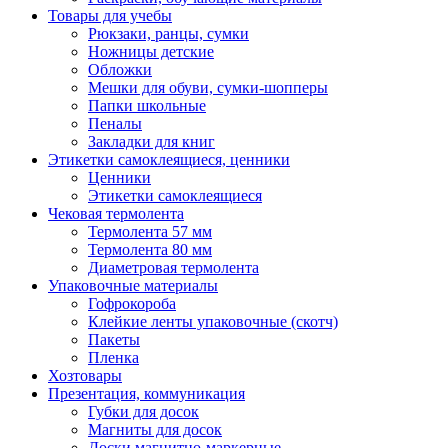
Товары для учебы
Рюкзаки, ранцы, сумки
Ножницы детские
Обложки
Мешки для обуви, сумки-шопперы
Папки школьные
Пеналы
Закладки для книг
Этикетки самоклеящиеся, ценники
Ценники
Этикетки самоклеящиеся
Чековая термолента
Термолента 57 мм
Термолента 80 мм
Диаметровая термолента
Упаковочные материалы
Гофрокороба
Клейкие ленты упаковочные (скотч)
Пакеты
Пленка
Хозтовары
Презентация, коммуникация
Губки для досок
Магниты для досок
Доски магнитно-маркерные