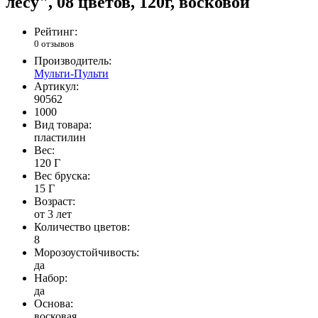
лесу", 08 цветов, 120г, восковой
Рейтинг:
0 отзывов
Производитель:
Мульти-Пульти
Артикул:
90562
1000
Вид товара:
пластилин
Вес:
120 Г
Вес бруска:
15 Г
Возраст:
от 3 лет
Количество цветов:
8
Морозоустойчивость:
да
Набор:
да
Основа:
восковая