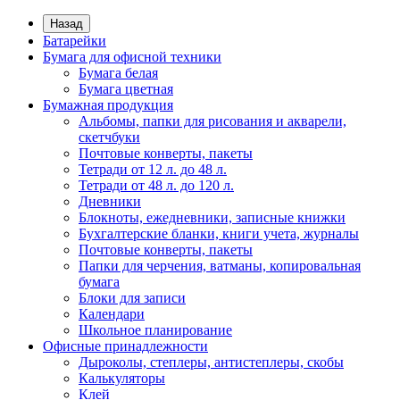
Назад
Батарейки
Бумага для офисной техники
Бумага белая
Бумага цветная
Бумажная продукция
Альбомы, папки для рисования и акварели,
скетчбуки
Почтовые конверты, пакеты
Тетради от 12 л. до 48 л.
Тетради от 48 л. до 120 л.
Дневники
Блокноты, ежедневники, записные книжки
Бухгалтерские бланки, книги учета, журналы
Почтовые конверты, пакеты
Папки для черчения, ватманы, копировальная
бумага
Блоки для записи
Календари
Школьное планирование
Офисные принадлежности
Дыроколы, степлеры, антистеплеры, скобы
Калькуляторы
Клей