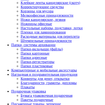
Клейкие ленты канцелярские (скотч)
Корректирующие средства
Корзины для мусора
Мелкоофисные принадлежности
Ножи канцелярские, лезвия
Ножницы офисные
Настольные наборы, подставки, лотки
Пленки для ламинирования
Расходные материалы для переплета
Штемпельные принадлежности
Папки, системы архивации
Папки-вкладыши (файлы)
Папки картонные
Папки адресные
Папки-регистраторы
Папки пластиковые
Компьютерные и мобильные аксессуары
Наградная и поздравительная продукция
Конверты для денег, открытки
Благодарности, грамоты, дипломы
Плакаты
Подарочная упаковка
Бумага упаковочная подарочная
Пакеты подарочные
Письменные товары, черчение