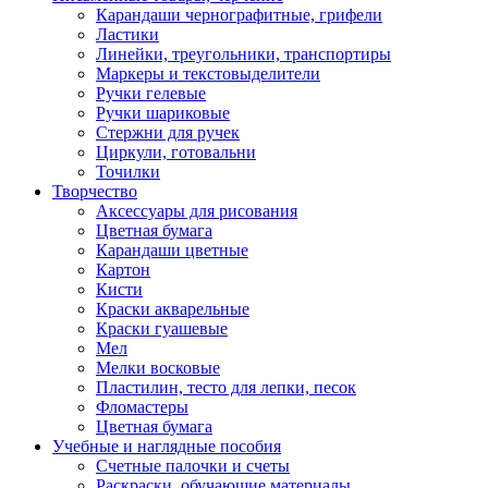
Карандаши чернографитные, грифели
Ластики
Линейки, треугольники, транспортиры
Маркеры и текстовыделители
Ручки гелевые
Ручки шариковые
Стержни для ручек
Циркули, готовальни
Точилки
Творчество
Аксессуары для рисования
Цветная бумага
Карандаши цветные
Картон
Кисти
Краски акварельные
Краски гуашевые
Мел
Мелки восковые
Пластилин, тесто для лепки, песок
Фломастеры
Цветная бумага
Учебные и наглядные пособия
Счетные палочки и счеты
Раскраски, обучающие материалы