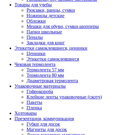
Товары для учебы
Рюкзаки, ранцы, сумки
Ножницы детские
Обложки
Мешки для обуви, сумки-шопперы
Папки школьные
Пеналы
Закладки для книг
Этикетки самоклеящиеся, ценники
Ценники
Этикетки самоклеящиеся
Чековая термолента
Термолента 57 мм
Термолента 80 мм
Диаметровая термолента
Упаковочные материалы
Гофрокороба
Клейкие ленты упаковочные (скотч)
Пакеты
Пленка
Хозтовары
Презентация, коммуникация
Губки для досок
Магниты для досок
Доски магнитно-маркерные