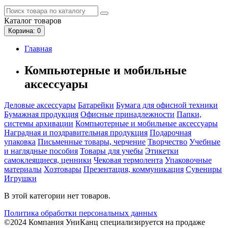
Каталог
товаров
Корзина
: 0
Главная
Компьютерные и мобильные
аксессуары
Деловые аксессуары
Батарейки
Бумага для офисной техники
Бумажная продукция
Офисные принадлежности
Папки,
системы архивации
Компьютерные и мобильные аксессуары
Наградная и поздравительная продукция
Подарочная
упаковка
Письменные товары, черчение
Творчество
Учебные
и наглядные пособия
Товары для учебы
Этикетки
самоклеящиеся, ценники
Чековая термолента
Упаковочные
материалы
Хозтовары
Презентация, коммуникация
Сувениры
Игрушки
В этой категории нет товаров.
Политика обработки персональных данных
©2024 Компания УниКанц специализируется на продаже