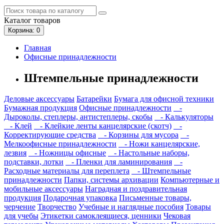
Каталог
товаров
Корзина
: 0
Главная
Офисные принадлежности
Штемпельные принадлежности
Деловые аксессуары
Батарейки
Бумага для офисной техники
Бумажная продукция
Офисные принадлежности
-
Дыроколы, степлеры, антистеплеры, скобы
- Калькуляторы
- Клей
- Клейкие ленты канцелярские (скотч)
-
Корректирующие средства
- Корзины для мусора
-
Мелкоофисные принадлежности
- Ножи канцелярские,
лезвия
- Ножницы офисные
- Настольные наборы,
подставки, лотки
- Пленки для ламинирования
-
Расходные материалы для переплета
- Штемпельные
принадлежности
Папки, системы архивации
Компьютерные и
мобильные аксессуары
Наградная и поздравительная
продукция
Подарочная упаковка
Письменные товары,
черчение
Творчество
Учебные и наглядные пособия
Товары
для учебы
Этикетки самоклеящиеся, ценники
Чековая