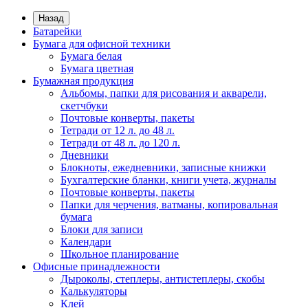
Назад
Батарейки
Бумага для офисной техники
Бумага белая
Бумага цветная
Бумажная продукция
Альбомы, папки для рисования и акварели,
скетчбуки
Почтовые конверты, пакеты
Тетради от 12 л. до 48 л.
Тетради от 48 л. до 120 л.
Дневники
Блокноты, ежедневники, записные книжки
Бухгалтерские бланки, книги учета, журналы
Почтовые конверты, пакеты
Папки для черчения, ватманы, копировальная
бумага
Блоки для записи
Календари
Школьное планирование
Офисные принадлежности
Дыроколы, степлеры, антистеплеры, скобы
Калькуляторы
Клей