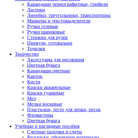
Карандаши чернографитные, грифели
Ластики
Линейки, треугольники, транспортиры
Маркеры и текстовыделители
Ручки гелевые
Ручки шариковые
Стержни для ручек
Циркули, готовальни
Точилки
Творчество
Аксессуары для рисования
Цветная бумага
Карандаши цветные
Картон
Кисти
Краски акварельные
Краски гуашевые
Мел
Мелки восковые
Пластилин, тесто для лепки, песок
Фломастеры
Цветная бумага
Учебные и наглядные пособия
Счетные палочки и счеты
Раскраски, обучающие материалы