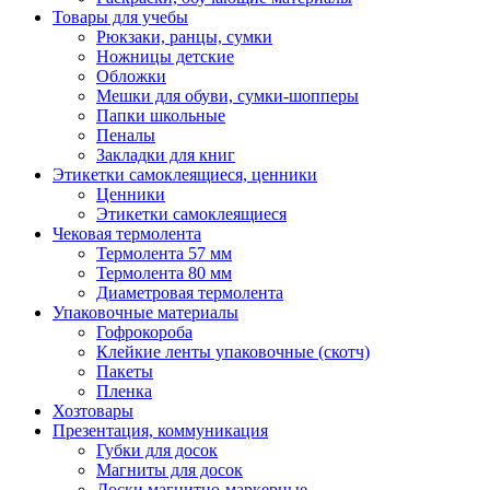
Товары для учебы
Рюкзаки, ранцы, сумки
Ножницы детские
Обложки
Мешки для обуви, сумки-шопперы
Папки школьные
Пеналы
Закладки для книг
Этикетки самоклеящиеся, ценники
Ценники
Этикетки самоклеящиеся
Чековая термолента
Термолента 57 мм
Термолента 80 мм
Диаметровая термолента
Упаковочные материалы
Гофрокороба
Клейкие ленты упаковочные (скотч)
Пакеты
Пленка
Хозтовары
Презентация, коммуникация
Губки для досок
Магниты для досок
Доски магнитно-маркерные