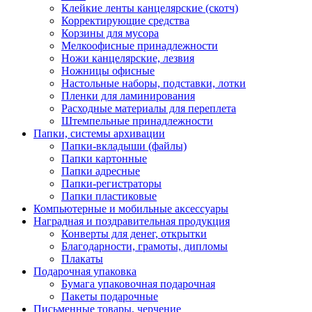
Клейкие ленты канцелярские (скотч)
Корректирующие средства
Корзины для мусора
Мелкоофисные принадлежности
Ножи канцелярские, лезвия
Ножницы офисные
Настольные наборы, подставки, лотки
Пленки для ламинирования
Расходные материалы для переплета
Штемпельные принадлежности
Папки, системы архивации
Папки-вкладыши (файлы)
Папки картонные
Папки адресные
Папки-регистраторы
Папки пластиковые
Компьютерные и мобильные аксессуары
Наградная и поздравительная продукция
Конверты для денег, открытки
Благодарности, грамоты, дипломы
Плакаты
Подарочная упаковка
Бумага упаковочная подарочная
Пакеты подарочные
Письменные товары, черчение