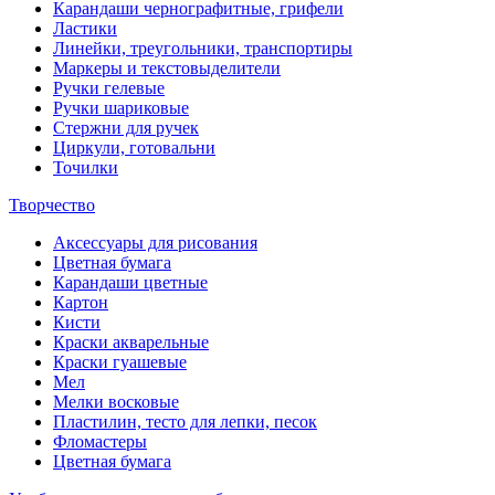
Карандаши чернографитные, грифели
Ластики
Линейки, треугольники, транспортиры
Маркеры и текстовыделители
Ручки гелевые
Ручки шариковые
Стержни для ручек
Циркули, готовальни
Точилки
Творчество
Аксессуары для рисования
Цветная бумага
Карандаши цветные
Картон
Кисти
Краски акварельные
Краски гуашевые
Мел
Мелки восковые
Пластилин, тесто для лепки, песок
Фломастеры
Цветная бумага