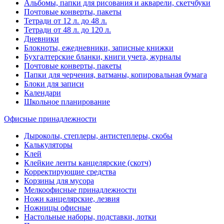
Альбомы, папки для рисования и акварели, скетчбуки
Почтовые конверты, пакеты
Тетради от 12 л. до 48 л.
Тетради от 48 л. до 120 л.
Дневники
Блокноты, ежедневники, записные книжки
Бухгалтерские бланки, книги учета, журналы
Почтовые конверты, пакеты
Папки для черчения, ватманы, копировальная бумага
Блоки для записи
Календари
Школьное планирование
Офисные принадлежности
Дыроколы, степлеры, антистеплеры, скобы
Калькуляторы
Клей
Клейкие ленты канцелярские (скотч)
Корректирующие средства
Корзины для мусора
Мелкоофисные принадлежности
Ножи канцелярские, лезвия
Ножницы офисные
Настольные наборы, подставки, лотки