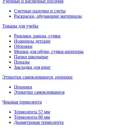
Учебные и наглядные пособия
Счетные палочки и счеты
Раскраски, обучающие материалы
Товары для учебы
Рюкзаки, ранцы, сумки
Ножницы детские
Обложки
Мешки для обуви, сумки-шопперы
Папки школьные
Пеналы
Закладки для книг
Этикетки самоклеящиеся, ценники
Ценники
Этикетки самоклеящиеся
Чековая термолента
Термолента 57 мм
Термолента 80 мм
Диаметровая термолента