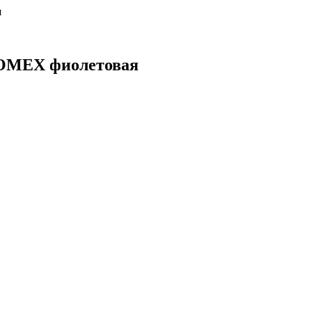
я
TOMEX фиолетовая