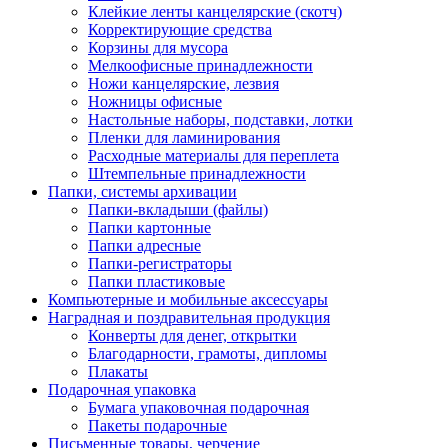
Клейкие ленты канцелярские (скотч)
Корректирующие средства
Корзины для мусора
Мелкоофисные принадлежности
Ножи канцелярские, лезвия
Ножницы офисные
Настольные наборы, подставки, лотки
Пленки для ламинирования
Расходные материалы для переплета
Штемпельные принадлежности
Папки, системы архивации
Папки-вкладыши (файлы)
Папки картонные
Папки адресные
Папки-регистраторы
Папки пластиковые
Компьютерные и мобильные аксессуары
Наградная и поздравительная продукция
Конверты для денег, открытки
Благодарности, грамоты, дипломы
Плакаты
Подарочная упаковка
Бумага упаковочная подарочная
Пакеты подарочные
Письменные товары, черчение