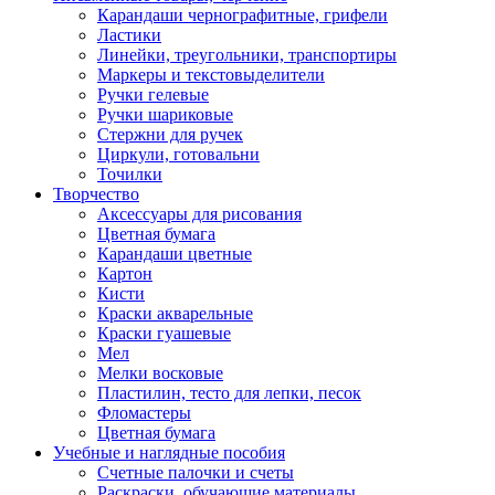
Карандаши чернографитные, грифели
Ластики
Линейки, треугольники, транспортиры
Маркеры и текстовыделители
Ручки гелевые
Ручки шариковые
Стержни для ручек
Циркули, готовальни
Точилки
Творчество
Аксессуары для рисования
Цветная бумага
Карандаши цветные
Картон
Кисти
Краски акварельные
Краски гуашевые
Мел
Мелки восковые
Пластилин, тесто для лепки, песок
Фломастеры
Цветная бумага
Учебные и наглядные пособия
Счетные палочки и счеты
Раскраски, обучающие материалы