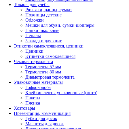
Товары для учебы
Рюкзаки, ранцы, сумки
Ножницы детские
Обложки
Мешки для обуви, сумки-шопперы
Папки школьные
Пеналы
Закладки для книг
Этикетки самоклеящиеся, ценники
Ценники
Этикетки самоклеящиеся
Чековая термолента
Термолента 57 мм
Термолента 80 мм
Диаметровая термолента
Упаковочные материалы
Гофрокороба
Клейкие ленты упаковочные (скотч)
Пакеты
Пленка
Хозтовары
Презентация, коммуникация
Губки для досок
Магниты для досок
Доски магнитно-маркерные