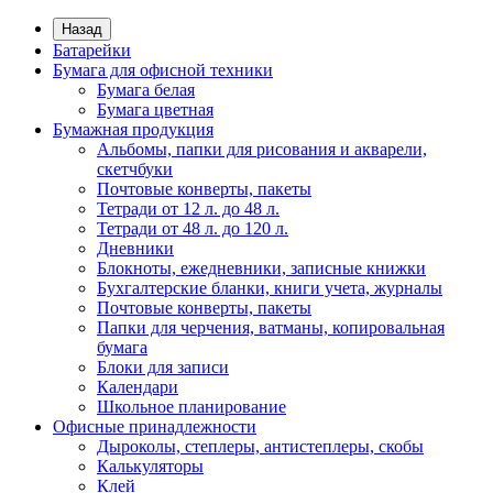
Назад
Батарейки
Бумага для офисной техники
Бумага белая
Бумага цветная
Бумажная продукция
Альбомы, папки для рисования и акварели,
скетчбуки
Почтовые конверты, пакеты
Тетради от 12 л. до 48 л.
Тетради от 48 л. до 120 л.
Дневники
Блокноты, ежедневники, записные книжки
Бухгалтерские бланки, книги учета, журналы
Почтовые конверты, пакеты
Папки для черчения, ватманы, копировальная
бумага
Блоки для записи
Календари
Школьное планирование
Офисные принадлежности
Дыроколы, степлеры, антистеплеры, скобы
Калькуляторы
Клей