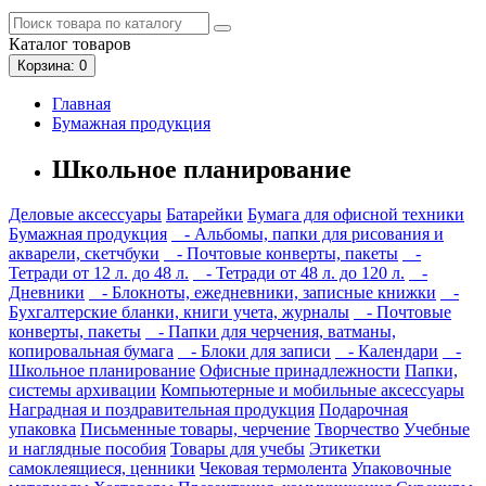
Каталог
товаров
Корзина
: 0
Главная
Бумажная продукция
Школьное планирование
Деловые аксессуары
Батарейки
Бумага для офисной техники
Бумажная продукция
- Альбомы, папки для рисования и
акварели, скетчбуки
- Почтовые конверты, пакеты
-
Тетради от 12 л. до 48 л.
- Тетради от 48 л. до 120 л.
-
Дневники
- Блокноты, ежедневники, записные книжки
-
Бухгалтерские бланки, книги учета, журналы
- Почтовые
конверты, пакеты
- Папки для черчения, ватманы,
копировальная бумага
- Блоки для записи
- Календари
-
Школьное планирование
Офисные принадлежности
Папки,
системы архивации
Компьютерные и мобильные аксессуары
Наградная и поздравительная продукция
Подарочная
упаковка
Письменные товары, черчение
Творчество
Учебные
и наглядные пособия
Товары для учебы
Этикетки
самоклеящиеся, ценники
Чековая термолента
Упаковочные