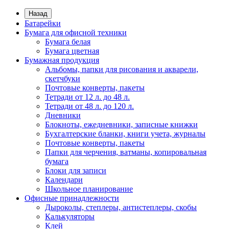
Назад
Батарейки
Бумага для офисной техники
Бумага белая
Бумага цветная
Бумажная продукция
Альбомы, папки для рисования и акварели,
скетчбуки
Почтовые конверты, пакеты
Тетради от 12 л. до 48 л.
Тетради от 48 л. до 120 л.
Дневники
Блокноты, ежедневники, записные книжки
Бухгалтерские бланки, книги учета, журналы
Почтовые конверты, пакеты
Папки для черчения, ватманы, копировальная
бумага
Блоки для записи
Календари
Школьное планирование
Офисные принадлежности
Дыроколы, степлеры, антистеплеры, скобы
Калькуляторы
Клей