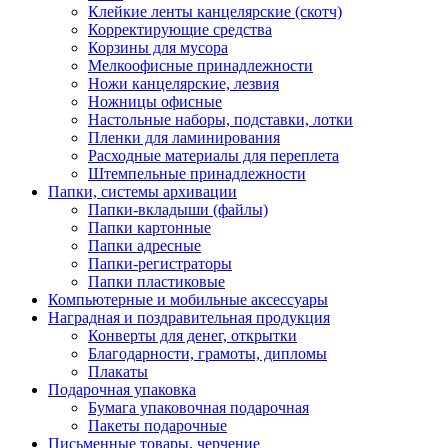
Клейкие ленты канцелярские (скотч)
Корректирующие средства
Корзины для мусора
Мелкоофисные принадлежности
Ножи канцелярские, лезвия
Ножницы офисные
Настольные наборы, подставки, лотки
Пленки для ламинирования
Расходные материалы для переплета
Штемпельные принадлежности
Папки, системы архивации
Папки-вкладыши (файлы)
Папки картонные
Папки адресные
Папки-регистраторы
Папки пластиковые
Компьютерные и мобильные аксессуары
Наградная и поздравительная продукция
Конверты для денег, открытки
Благодарности, грамоты, дипломы
Плакаты
Подарочная упаковка
Бумага упаковочная подарочная
Пакеты подарочные
Письменные товары, черчение