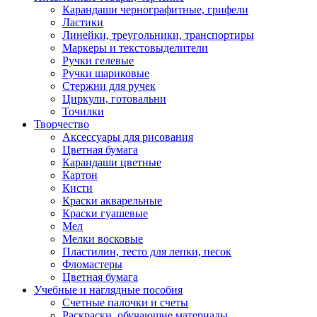
Карандаши чернографитные, грифели
Ластики
Линейки, треугольники, транспортиры
Маркеры и текстовыделители
Ручки гелевые
Ручки шариковые
Стержни для ручек
Циркули, готовальни
Точилки
Творчество
Аксессуары для рисования
Цветная бумага
Карандаши цветные
Картон
Кисти
Краски акварельные
Краски гуашевые
Мел
Мелки восковые
Пластилин, тесто для лепки, песок
Фломастеры
Цветная бумага
Учебные и наглядные пособия
Счетные палочки и счеты
Раскраски, обучающие материалы