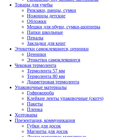
Товары для учебы
Рюкзаки, ранцы, сумки
Ножницы детские
Обложки
Мешки для обуви, сумки-шопперы
Папки школьные
Пеналы
Закладки для книг
Этикетки самоклеящиеся, ценники
Ценники
Этикетки самоклеящиеся
Чековая термолента
Термолента 57 мм
Термолента 80 мм
Диаметровая термолента
Упаковочные материалы
Гофрокороба
Клейкие ленты упаковочные (скотч)
Пакеты
Пленка
Хозтовары
Презентация, коммуникация
Губки для досок
Магниты для досок
Доски магнитно-маркерные