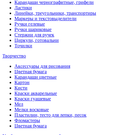
Карандаши чернографитные, грифели
Ластики
Линейки, треугольники, транспортиры
Маркеры и текстовыделители
Ручки гелевые
Ручки шариковые
Стержни для ручек
Циркули, готовальни
Точилки
Творчество
Аксессуары для рисования
Цветная бумага
Карандаши цветные
Картон
Кисти
Краски акварельные
Краски гуашевые
Мел
Мелки восковые
Пластилин, тесто для лепки, песок
Фломастеры
Цветная бумага