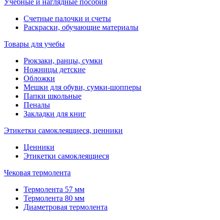
Учебные и наглядные пособия
Счетные палочки и счеты
Раскраски, обучающие материалы
Товары для учебы
Рюкзаки, ранцы, сумки
Ножницы детские
Обложки
Мешки для обуви, сумки-шопперы
Папки школьные
Пеналы
Закладки для книг
Этикетки самоклеящиеся, ценники
Ценники
Этикетки самоклеящиеся
Чековая термолента
Термолента 57 мм
Термолента 80 мм
Диаметровая термолента