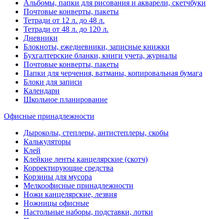
Альбомы, папки для рисования и акварели, скетчбуки
Почтовые конверты, пакеты
Тетради от 12 л. до 48 л.
Тетради от 48 л. до 120 л.
Дневники
Блокноты, ежедневники, записные книжки
Бухгалтерские бланки, книги учета, журналы
Почтовые конверты, пакеты
Папки для черчения, ватманы, копировальная бумага
Блоки для записи
Календари
Школьное планирование
Офисные принадлежности
Дыроколы, степлеры, антистеплеры, скобы
Калькуляторы
Клей
Клейкие ленты канцелярские (скотч)
Корректирующие средства
Корзины для мусора
Мелкоофисные принадлежности
Ножи канцелярские, лезвия
Ножницы офисные
Настольные наборы, подставки, лотки