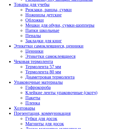
Товары для учебы
Рюкзаки, ранцы, сумки
Ножницы детские
Обложки
Мешки для обуви, сумки-шопперы
Папки школьные
Пеналы
Закладки для книг
Этикетки самоклеящиеся, ценники
Ценники
Этикетки самоклеящиеся
Чековая термолента
Термолента 57 мм
Термолента 80 мм
Диаметровая термолента
Упаковочные материалы
Гофрокороба
Клейкие ленты упаковочные (скотч)
Пакеты
Пленка
Хозтовары
Презентация, коммуникация
Губки для досок
Магниты для досок
Доски магнитно-маркерные