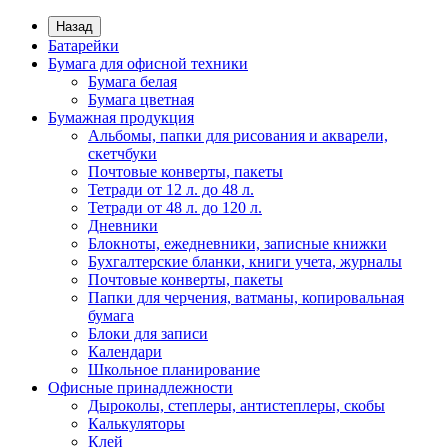
Назад
Батарейки
Бумага для офисной техники
Бумага белая
Бумага цветная
Бумажная продукция
Альбомы, папки для рисования и акварели,
скетчбуки
Почтовые конверты, пакеты
Тетради от 12 л. до 48 л.
Тетради от 48 л. до 120 л.
Дневники
Блокноты, ежедневники, записные книжки
Бухгалтерские бланки, книги учета, журналы
Почтовые конверты, пакеты
Папки для черчения, ватманы, копировальная
бумага
Блоки для записи
Календари
Школьное планирование
Офисные принадлежности
Дыроколы, степлеры, антистеплеры, скобы
Калькуляторы
Клей