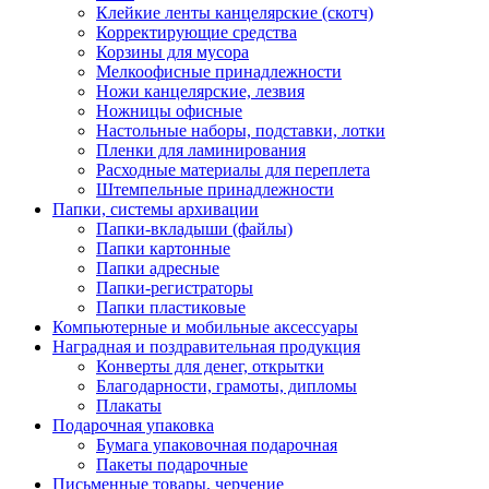
Клейкие ленты канцелярские (скотч)
Корректирующие средства
Корзины для мусора
Мелкоофисные принадлежности
Ножи канцелярские, лезвия
Ножницы офисные
Настольные наборы, подставки, лотки
Пленки для ламинирования
Расходные материалы для переплета
Штемпельные принадлежности
Папки, системы архивации
Папки-вкладыши (файлы)
Папки картонные
Папки адресные
Папки-регистраторы
Папки пластиковые
Компьютерные и мобильные аксессуары
Наградная и поздравительная продукция
Конверты для денег, открытки
Благодарности, грамоты, дипломы
Плакаты
Подарочная упаковка
Бумага упаковочная подарочная
Пакеты подарочные
Письменные товары, черчение