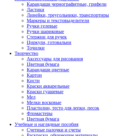
Карандаши чернографитные, грифели
Ластики
Линейки, треугольники, транспортиры
Маркеры и текстовыделители
Ручки гелевые
Ручки шариковые
Стержни для ручек
Циркули, готовальни
Точилки
Творчество
Аксессуары для рисования
Цветная бумага
Карандаши цветные
Картон
Кисти
Краски акварельные
Краски гуашевые
Мел
Мелки восковые
Пластилин, тесто для лепки, песок
Фломастеры
Цветная бумага
Учебные и наглядные пособия
Счетные палочки и счеты
Раскраски, обучающие материалы