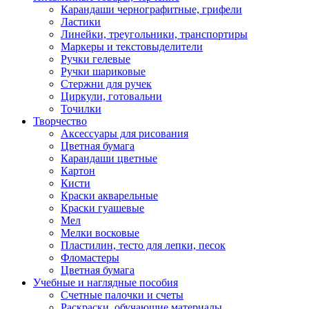
Карандаши чернографитные, грифели
Ластики
Линейки, треугольники, транспортиры
Маркеры и текстовыделители
Ручки гелевые
Ручки шариковые
Стержни для ручек
Циркули, готовальни
Точилки
Творчество
Аксессуары для рисования
Цветная бумага
Карандаши цветные
Картон
Кисти
Краски акварельные
Краски гуашевые
Мел
Мелки восковые
Пластилин, тесто для лепки, песок
Фломастеры
Цветная бумага
Учебные и наглядные пособия
Счетные палочки и счеты
Раскраски, обучающие материалы