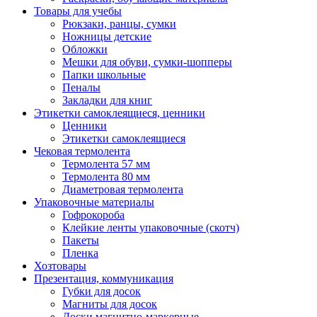
Товары для учебы
Рюкзаки, ранцы, сумки
Ножницы детские
Обложки
Мешки для обуви, сумки-шопперы
Папки школьные
Пеналы
Закладки для книг
Этикетки самоклеящиеся, ценники
Ценники
Этикетки самоклеящиеся
Чековая термолента
Термолента 57 мм
Термолента 80 мм
Диаметровая термолента
Упаковочные материалы
Гофрокороба
Клейкие ленты упаковочные (скотч)
Пакеты
Пленка
Хозтовары
Презентация, коммуникация
Губки для досок
Магниты для досок
Доски магнитно-маркерные