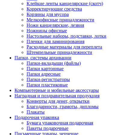
Клейкие ленты канцелярские (скотч)
Корректирующие средства
Корзины для мусора
Мелкоофисные принадлежности
Ножи канцелярские, лезвия
Ножницы офисные
Настольные наборы, подставки, лотки
Пленки для ламинирования
Расходные материалы для переплета
Штемпельные принадлежности
Папки, системы архивации
Папки-вкладыши (файлы)
Папки картонные
Папки адресные
Папки-регистраторы
Папки пластиковые
Компьютерные и мобильные аксессуары
Наградная и поздравительная продукция
Конверты для денег, открытки
Благодарности, грамоты, дипломы
Плакаты
Подарочная упаковка
Бумага упаковочная подарочная
Пакеты подарочные
Письменные товары, черчение