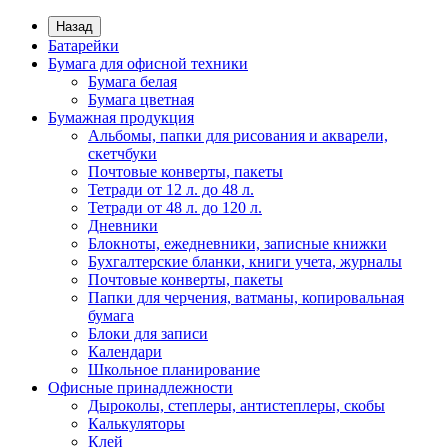
Назад
Батарейки
Бумага для офисной техники
Бумага белая
Бумага цветная
Бумажная продукция
Альбомы, папки для рисования и акварели,
скетчбуки
Почтовые конверты, пакеты
Тетради от 12 л. до 48 л.
Тетради от 48 л. до 120 л.
Дневники
Блокноты, ежедневники, записные книжки
Бухгалтерские бланки, книги учета, журналы
Почтовые конверты, пакеты
Папки для черчения, ватманы, копировальная
бумага
Блоки для записи
Календари
Школьное планирование
Офисные принадлежности
Дыроколы, степлеры, антистеплеры, скобы
Калькуляторы
Клей