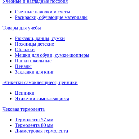
Учебные и наглядные пособия
Счетные палочки и счеты
Раскраски, обучающие материалы
Товары для учебы
Рюкзаки, ранцы, сумки
Ножницы детские
Обложки
Мешки для обуви, сумки-шопперы
Папки школьные
Пеналы
Закладки для книг
Этикетки самоклеящиеся, ценники
Ценники
Этикетки самоклеящиеся
Чековая термолента
Термолента 57 мм
Термолента 80 мм
Диаметровая термолента