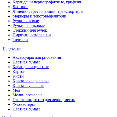
Карандаши чернографитные, грифели
Ластики
Линейки, треугольники, транспортиры
Маркеры и текстовыделители
Ручки гелевые
Ручки шариковые
Стержни для ручек
Циркули, готовальни
Точилки
Творчество
Аксессуары для рисования
Цветная бумага
Карандаши цветные
Картон
Кисти
Краски акварельные
Краски гуашевые
Мел
Мелки восковые
Пластилин, тесто для лепки, песок
Фломастеры
Цветная бумага