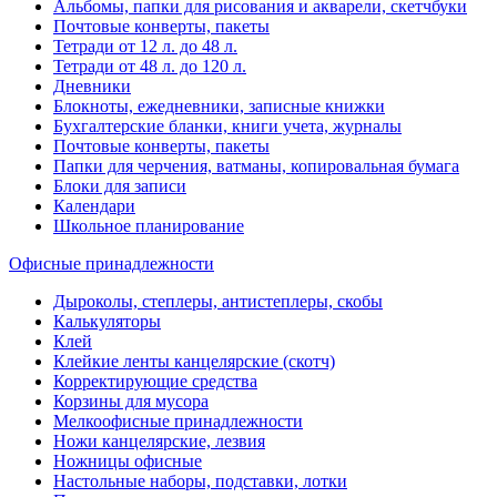
Альбомы, папки для рисования и акварели, скетчбуки
Почтовые конверты, пакеты
Тетради от 12 л. до 48 л.
Тетради от 48 л. до 120 л.
Дневники
Блокноты, ежедневники, записные книжки
Бухгалтерские бланки, книги учета, журналы
Почтовые конверты, пакеты
Папки для черчения, ватманы, копировальная бумага
Блоки для записи
Календари
Школьное планирование
Офисные принадлежности
Дыроколы, степлеры, антистеплеры, скобы
Калькуляторы
Клей
Клейкие ленты канцелярские (скотч)
Корректирующие средства
Корзины для мусора
Мелкоофисные принадлежности
Ножи канцелярские, лезвия
Ножницы офисные
Настольные наборы, подставки, лотки