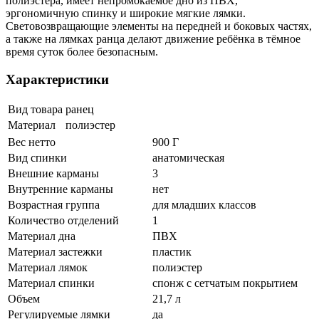
полиэстера, имеет непромокаемое дно из ПВХ,
эргономичную спинку и широкие мягкие лямки.
Световозвращающие элементы на передней и боковых частях,
а также на лямках ранца делают движение ребёнка в тёмное
время суток более безопасным.
Характеристики
Вид товара
ранец
Материал
полиэстер
Вес нетто
900 Г
Вид спинки
анатомическая
Внешние карманы
3
Внутренние карманы
нет
Возрастная группа
для младших классов
Количество отделений
1
Материал дна
ПВХ
Материал застежки
пластик
Материал лямок
полиэстер
Материал спинки
спонж с сетчатым покрытием
Объем
21,7 л
Регулируемые лямки
да