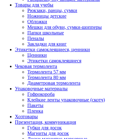
Товары для учебы
Рюкзаки, ранцы, сумки
Ножницы детские
Обложки
Мешки для обуви, сумки-шопперы
Папки школьные
Пеналы
Закладки для книг
Этикетки самоклеящиеся, ценники
Ценники
Этикетки самоклеящиеся
Чековая термолента
Термолента 57 мм
Термолента 80 мм
Диаметровая термолента
Упаковочные материалы
Гофрокороба
Клейкие ленты упаковочные (скотч)
Пакеты
Пленка
Хозтовары
Презентация, коммуникация
Губки для досок
Магниты для досок
Доски магнитно-маркерные