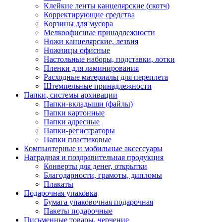
Клейкие ленты канцелярские (скотч)
Корректирующие средства
Корзины для мусора
Мелкоофисные принадлежности
Ножи канцелярские, лезвия
Ножницы офисные
Настольные наборы, подставки, лотки
Пленки для ламинирования
Расходные материалы для переплета
Штемпельные принадлежности
Папки, системы архивации
Папки-вкладыши (файлы)
Папки картонные
Папки адресные
Папки-регистраторы
Папки пластиковые
Компьютерные и мобильные аксессуары
Наградная и поздравительная продукция
Конверты для денег, открытки
Благодарности, грамоты, дипломы
Плакаты
Подарочная упаковка
Бумага упаковочная подарочная
Пакеты подарочные
Письменные товары, черчение