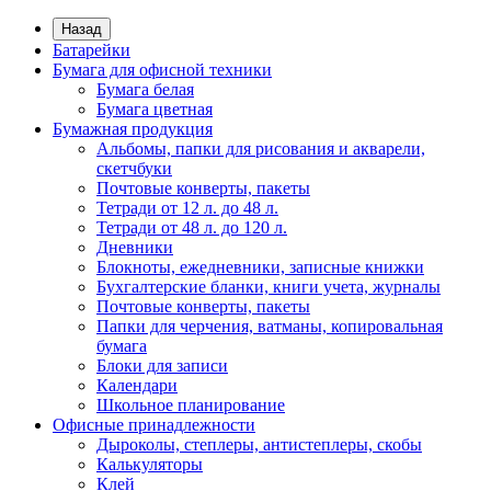
Назад
Батарейки
Бумага для офисной техники
Бумага белая
Бумага цветная
Бумажная продукция
Альбомы, папки для рисования и акварели,
скетчбуки
Почтовые конверты, пакеты
Тетради от 12 л. до 48 л.
Тетради от 48 л. до 120 л.
Дневники
Блокноты, ежедневники, записные книжки
Бухгалтерские бланки, книги учета, журналы
Почтовые конверты, пакеты
Папки для черчения, ватманы, копировальная
бумага
Блоки для записи
Календари
Школьное планирование
Офисные принадлежности
Дыроколы, степлеры, антистеплеры, скобы
Калькуляторы
Клей