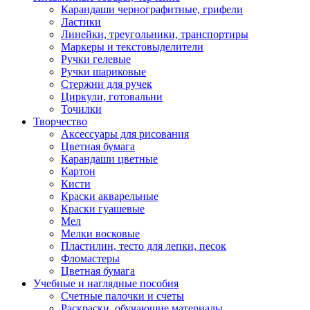
Карандаши чернографитные, грифели
Ластики
Линейки, треугольники, транспортиры
Маркеры и текстовыделители
Ручки гелевые
Ручки шариковые
Стержни для ручек
Циркули, готовальни
Точилки
Творчество
Аксессуары для рисования
Цветная бумага
Карандаши цветные
Картон
Кисти
Краски акварельные
Краски гуашевые
Мел
Мелки восковые
Пластилин, тесто для лепки, песок
Фломастеры
Цветная бумага
Учебные и наглядные пособия
Счетные палочки и счеты
Раскраски, обучающие материалы