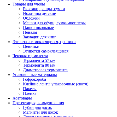
Товары для учебы
Рюкзаки, ранцы, сумки
Ножницы детские
Обложки
Мешки для обуви, сумки-шопперы
Папки школьные
Пеналы
Закладки для книг
Этикетки самоклеящиеся, ценники
Ценники
Этикетки самоклеящиеся
Чековая термолента
Термолента 57 мм
Термолента 80 мм
Диаметровая термолента
Упаковочные материалы
Гофрокороба
Клейкие ленты упаковочные (скотч)
Пакеты
Пленка
Хозтовары
Презентация, коммуникация
Губки для досок
Магниты для досок
Доски магнитно-маркерные