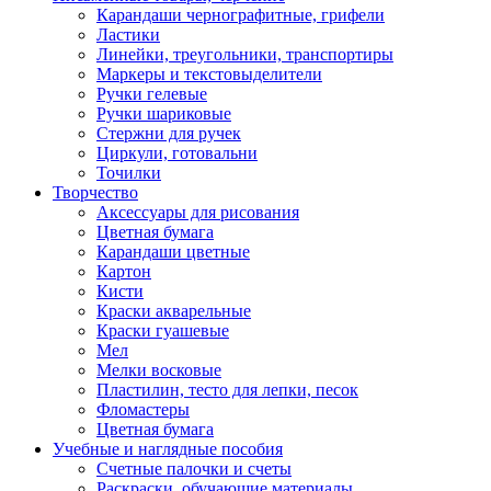
Карандаши чернографитные, грифели
Ластики
Линейки, треугольники, транспортиры
Маркеры и текстовыделители
Ручки гелевые
Ручки шариковые
Стержни для ручек
Циркули, готовальни
Точилки
Творчество
Аксессуары для рисования
Цветная бумага
Карандаши цветные
Картон
Кисти
Краски акварельные
Краски гуашевые
Мел
Мелки восковые
Пластилин, тесто для лепки, песок
Фломастеры
Цветная бумага
Учебные и наглядные пособия
Счетные палочки и счеты
Раскраски, обучающие материалы