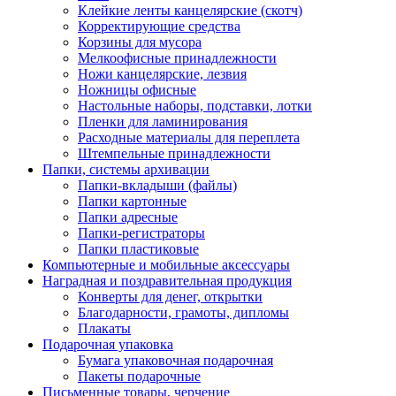
Клейкие ленты канцелярские (скотч)
Корректирующие средства
Корзины для мусора
Мелкоофисные принадлежности
Ножи канцелярские, лезвия
Ножницы офисные
Настольные наборы, подставки, лотки
Пленки для ламинирования
Расходные материалы для переплета
Штемпельные принадлежности
Папки, системы архивации
Папки-вкладыши (файлы)
Папки картонные
Папки адресные
Папки-регистраторы
Папки пластиковые
Компьютерные и мобильные аксессуары
Наградная и поздравительная продукция
Конверты для денег, открытки
Благодарности, грамоты, дипломы
Плакаты
Подарочная упаковка
Бумага упаковочная подарочная
Пакеты подарочные
Письменные товары, черчение