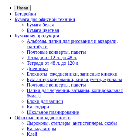
Назад
Батарейки
Бумага для офисной техники
Бумага белая
Бумага цветная
Бумажная продукция
Альбомы, папки для рисования и акварели,
скетчбуки
Почтовые конверты, пакеты
Тетради от 12 л. до 48 л.
Тетради от 48 л. до 120 л.
Дневники
Блокноты, ежедневники, записные книжки
Бухгалтерские бланки, книги учета, журналы
Почтовые конверты, пакеты
Папки для черчения, ватманы, копировальная
бумага
Блоки для записи
Календари
Школьное планирование
Офисные принадлежности
Дыроколы, степлеры, антистеплеры, скобы
Калькуляторы
Клей