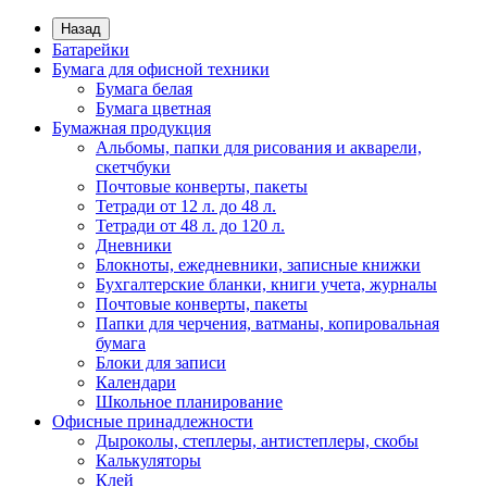
Назад
Батарейки
Бумага для офисной техники
Бумага белая
Бумага цветная
Бумажная продукция
Альбомы, папки для рисования и акварели,
скетчбуки
Почтовые конверты, пакеты
Тетради от 12 л. до 48 л.
Тетради от 48 л. до 120 л.
Дневники
Блокноты, ежедневники, записные книжки
Бухгалтерские бланки, книги учета, журналы
Почтовые конверты, пакеты
Папки для черчения, ватманы, копировальная
бумага
Блоки для записи
Календари
Школьное планирование
Офисные принадлежности
Дыроколы, степлеры, антистеплеры, скобы
Калькуляторы
Клей