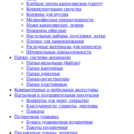
Клейкие ленты канцелярские (скотч)
Корректирующие средства
Корзины для мусора
Мелкоофисные принадлежности
Ножи канцелярские, лезвия
Ножницы офисные
Настольные наборы, подставки, лотки
Пленки для ламинирования
Расходные материалы для переплета
Штемпельные принадлежности
Папки, системы архивации
Папки-вкладыши (файлы)
Папки картонные
Папки адресные
Папки-регистраторы
Папки пластиковые
Компьютерные и мобильные аксессуары
Наградная и поздравительная продукция
Конверты для денег, открытки
Благодарности, грамоты, дипломы
Плакаты
Подарочная упаковка
Бумага упаковочная подарочная
Пакеты подарочные
Письменные товары, черчение