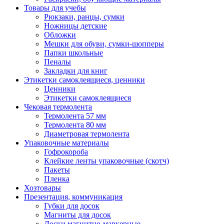
Товары для учебы
Рюкзаки, ранцы, сумки
Ножницы детские
Обложки
Мешки для обуви, сумки-шопперы
Папки школьные
Пеналы
Закладки для книг
Этикетки самоклеящиеся, ценники
Ценники
Этикетки самоклеящиеся
Чековая термолента
Термолента 57 мм
Термолента 80 мм
Диаметровая термолента
Упаковочные материалы
Гофрокороба
Клейкие ленты упаковочные (скотч)
Пакеты
Пленка
Хозтовары
Презентация, коммуникация
Губки для досок
Магниты для досок
Доски магнитно-маркерные