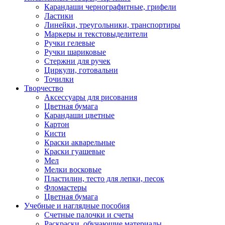
Карандаши чернографитные, грифели
Ластики
Линейки, треугольники, транспортиры
Маркеры и текстовыделители
Ручки гелевые
Ручки шариковые
Стержни для ручек
Циркули, готовальни
Точилки
Творчество
Аксессуары для рисования
Цветная бумага
Карандаши цветные
Картон
Кисти
Краски акварельные
Краски гуашевые
Мел
Мелки восковые
Пластилин, тесто для лепки, песок
Фломастеры
Цветная бумага
Учебные и наглядные пособия
Счетные палочки и счеты
Раскраски, обучающие материалы