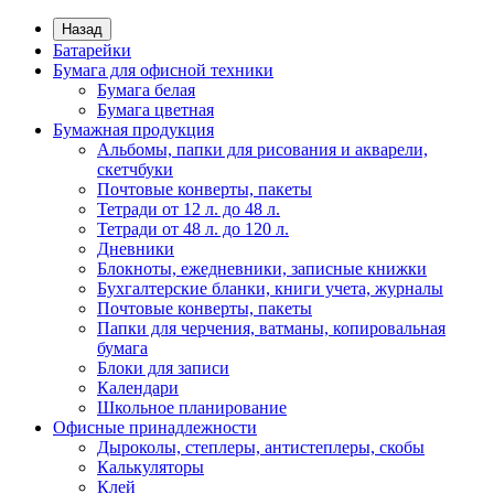
Назад
Батарейки
Бумага для офисной техники
Бумага белая
Бумага цветная
Бумажная продукция
Альбомы, папки для рисования и акварели,
скетчбуки
Почтовые конверты, пакеты
Тетради от 12 л. до 48 л.
Тетради от 48 л. до 120 л.
Дневники
Блокноты, ежедневники, записные книжки
Бухгалтерские бланки, книги учета, журналы
Почтовые конверты, пакеты
Папки для черчения, ватманы, копировальная
бумага
Блоки для записи
Календари
Школьное планирование
Офисные принадлежности
Дыроколы, степлеры, антистеплеры, скобы
Калькуляторы
Клей