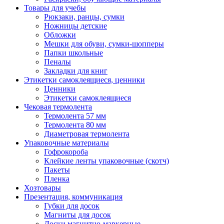
Товары для учебы
Рюкзаки, ранцы, сумки
Ножницы детские
Обложки
Мешки для обуви, сумки-шопперы
Папки школьные
Пеналы
Закладки для книг
Этикетки самоклеящиеся, ценники
Ценники
Этикетки самоклеящиеся
Чековая термолента
Термолента 57 мм
Термолента 80 мм
Диаметровая термолента
Упаковочные материалы
Гофрокороба
Клейкие ленты упаковочные (скотч)
Пакеты
Пленка
Хозтовары
Презентация, коммуникация
Губки для досок
Магниты для досок
Доски магнитно-маркерные