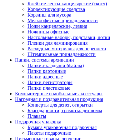
Клейкие ленты канцелярские (скотч)
Корректирующие средства
Корзины для мусора
Мелкоофисные принадлежности
Ножи канцелярские, лезвия
Ножницы офисные
Настольные наборы, подставки, лотки
Пленки для ламинирования
Расходные материалы для переплета
Штемпельные принадлежности
Папки, системы архивации
Папки-вкладыши (файлы)
Папки картонные
Папки адресные
Папки-регистраторы
Папки пластиковые
Компьютерные и мобильные аксессуары
Наградная и поздравительная продукция
Конверты для денег, открытки
Благодарности, грамоты, дипломы
Плакаты
Подарочная упаковка
Бумага упаковочная подарочная
Пакеты подарочные
Письменные товары, черчение