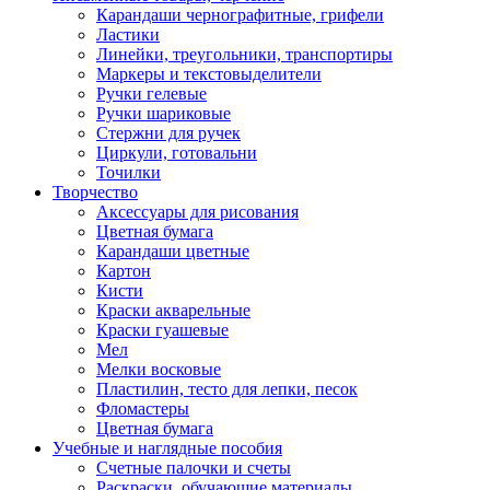
Карандаши чернографитные, грифели
Ластики
Линейки, треугольники, транспортиры
Маркеры и текстовыделители
Ручки гелевые
Ручки шариковые
Стержни для ручек
Циркули, готовальни
Точилки
Творчество
Аксессуары для рисования
Цветная бумага
Карандаши цветные
Картон
Кисти
Краски акварельные
Краски гуашевые
Мел
Мелки восковые
Пластилин, тесто для лепки, песок
Фломастеры
Цветная бумага
Учебные и наглядные пособия
Счетные палочки и счеты
Раскраски, обучающие материалы