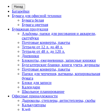
Назад
Батарейки
Бумага для офисной техники
Бумага белая
Бумага цветная
Бумажная продукция
Альбомы, папки для рисования и акварели,
скетчбуки
Почтовые конверты, пакеты
Тетради от 12 л. до 48 л.
Тетради от 48 л. до 120 л.
Дневники
Блокноты, ежедневники, записные книжки
Бухгалтерские бланки, книги учета, журналы
Почтовые конверты, пакеты
Папки для черчения, ватманы, копировальная
бумага
Блоки для записи
Календари
Школьное планирование
Офисные принадлежности
Дыроколы, степлеры, антистеплеры, скобы
Калькуляторы
Клей