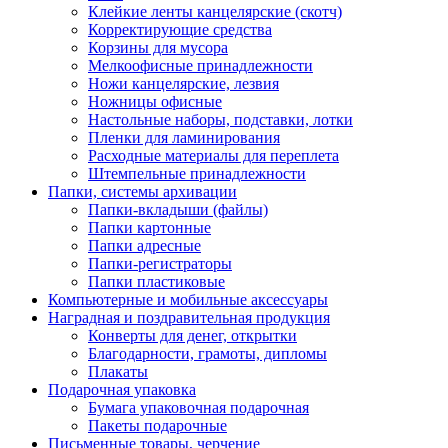
Клейкие ленты канцелярские (скотч)
Корректирующие средства
Корзины для мусора
Мелкоофисные принадлежности
Ножи канцелярские, лезвия
Ножницы офисные
Настольные наборы, подставки, лотки
Пленки для ламинирования
Расходные материалы для переплета
Штемпельные принадлежности
Папки, системы архивации
Папки-вкладыши (файлы)
Папки картонные
Папки адресные
Папки-регистраторы
Папки пластиковые
Компьютерные и мобильные аксессуары
Наградная и поздравительная продукция
Конверты для денег, открытки
Благодарности, грамоты, дипломы
Плакаты
Подарочная упаковка
Бумага упаковочная подарочная
Пакеты подарочные
Письменные товары, черчение