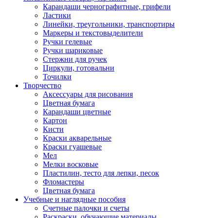
Карандаши чернографитные, грифели
Ластики
Линейки, треугольники, транспортиры
Маркеры и текстовыделители
Ручки гелевые
Ручки шариковые
Стержни для ручек
Циркули, готовальни
Точилки
Творчество
Аксессуары для рисования
Цветная бумага
Карандаши цветные
Картон
Кисти
Краски акварельные
Краски гуашевые
Мел
Мелки восковые
Пластилин, тесто для лепки, песок
Фломастеры
Цветная бумага
Учебные и наглядные пособия
Счетные палочки и счеты
Раскраски, обучающие материалы