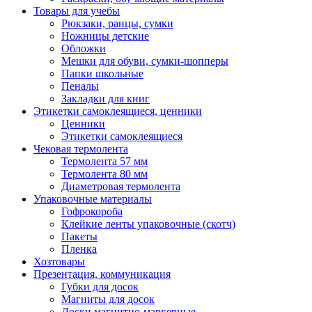
Товары для учебы
Рюкзаки, ранцы, сумки
Ножницы детские
Обложки
Мешки для обуви, сумки-шопперы
Папки школьные
Пеналы
Закладки для книг
Этикетки самоклеящиеся, ценники
Ценники
Этикетки самоклеящиеся
Чековая термолента
Термолента 57 мм
Термолента 80 мм
Диаметровая термолента
Упаковочные материалы
Гофрокороба
Клейкие ленты упаковочные (скотч)
Пакеты
Пленка
Хозтовары
Презентация, коммуникация
Губки для досок
Магниты для досок
Доски магнитно-маркерные