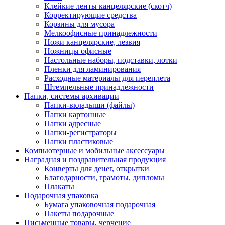
Клейкие ленты канцелярские (скотч)
Корректирующие средства
Корзины для мусора
Мелкоофисные принадлежности
Ножи канцелярские, лезвия
Ножницы офисные
Настольные наборы, подставки, лотки
Пленки для ламинирования
Расходные материалы для переплета
Штемпельные принадлежности
Папки, системы архивации
Папки-вкладыши (файлы)
Папки картонные
Папки адресные
Папки-регистраторы
Папки пластиковые
Компьютерные и мобильные аксессуары
Наградная и поздравительная продукция
Конверты для денег, открытки
Благодарности, грамоты, дипломы
Плакаты
Подарочная упаковка
Бумага упаковочная подарочная
Пакеты подарочные
Письменные товары, черчение