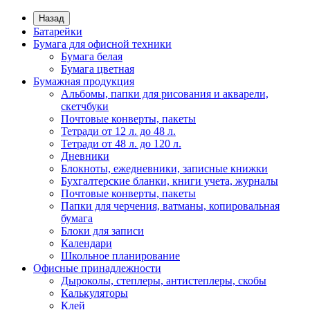
Назад
Батарейки
Бумага для офисной техники
Бумага белая
Бумага цветная
Бумажная продукция
Альбомы, папки для рисования и акварели,
скетчбуки
Почтовые конверты, пакеты
Тетради от 12 л. до 48 л.
Тетради от 48 л. до 120 л.
Дневники
Блокноты, ежедневники, записные книжки
Бухгалтерские бланки, книги учета, журналы
Почтовые конверты, пакеты
Папки для черчения, ватманы, копировальная
бумага
Блоки для записи
Календари
Школьное планирование
Офисные принадлежности
Дыроколы, степлеры, антистеплеры, скобы
Калькуляторы
Клей