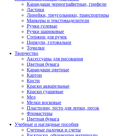
Карандаши чернографитные, грифели
Ластики
Линейки, треугольники, транспортиры
Маркеры и текстовыделители
Ручки гелевые
Ручки шариковые
Стержни для ручек
Циркули, готовальни
Точилки
Творчество
Аксессуары для рисования
Цветная бумага
Карандаши цветные
Картон
Кисти
Краски акварельные
Краски гуашевые
Мел
Мелки восковые
Пластилин, тесто для лепки, песок
Фломастеры
Цветная бумага
Учебные и наглядные пособия
Счетные палочки и счеты
Раскраски, обучающие материалы