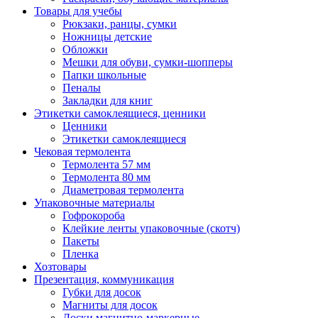
Товары для учебы
Рюкзаки, ранцы, сумки
Ножницы детские
Обложки
Мешки для обуви, сумки-шопперы
Папки школьные
Пеналы
Закладки для книг
Этикетки самоклеящиеся, ценники
Ценники
Этикетки самоклеящиеся
Чековая термолента
Термолента 57 мм
Термолента 80 мм
Диаметровая термолента
Упаковочные материалы
Гофрокороба
Клейкие ленты упаковочные (скотч)
Пакеты
Пленка
Хозтовары
Презентация, коммуникация
Губки для досок
Магниты для досок
Доски магнитно-маркерные