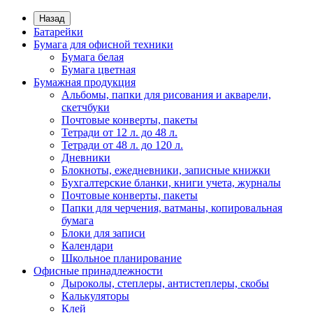
Назад
Батарейки
Бумага для офисной техники
Бумага белая
Бумага цветная
Бумажная продукция
Альбомы, папки для рисования и акварели,
скетчбуки
Почтовые конверты, пакеты
Тетради от 12 л. до 48 л.
Тетради от 48 л. до 120 л.
Дневники
Блокноты, ежедневники, записные книжки
Бухгалтерские бланки, книги учета, журналы
Почтовые конверты, пакеты
Папки для черчения, ватманы, копировальная
бумага
Блоки для записи
Календари
Школьное планирование
Офисные принадлежности
Дыроколы, степлеры, антистеплеры, скобы
Калькуляторы
Клей