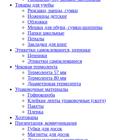
Товары для учебы
Рюкзаки, ранцы, сумки
Ножницы детские
Обложки
Мешки для обуви, сумки-шопперы
Папки школьные
Пеналы
Закладки для книг
Этикетки самоклеящиеся, ценники
Ценники
Этикетки самоклеящиеся
Чековая термолента
Термолента 57 мм
Термолента 80 мм
Диаметровая термолента
Упаковочные материалы
Гофрокороба
Клейкие ленты упаковочные (скотч)
Пакеты
Пленка
Хозтовары
Презентация, коммуникация
Губки для досок
Магниты для досок
Доски магнитно-маркерные