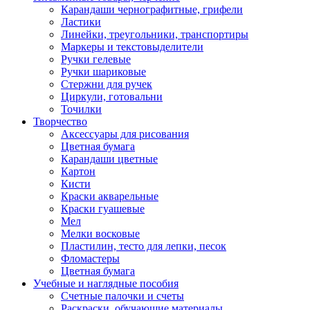
Карандаши чернографитные, грифели
Ластики
Линейки, треугольники, транспортиры
Маркеры и текстовыделители
Ручки гелевые
Ручки шариковые
Стержни для ручек
Циркули, готовальни
Точилки
Творчество
Аксессуары для рисования
Цветная бумага
Карандаши цветные
Картон
Кисти
Краски акварельные
Краски гуашевые
Мел
Мелки восковые
Пластилин, тесто для лепки, песок
Фломастеры
Цветная бумага
Учебные и наглядные пособия
Счетные палочки и счеты
Раскраски, обучающие материалы