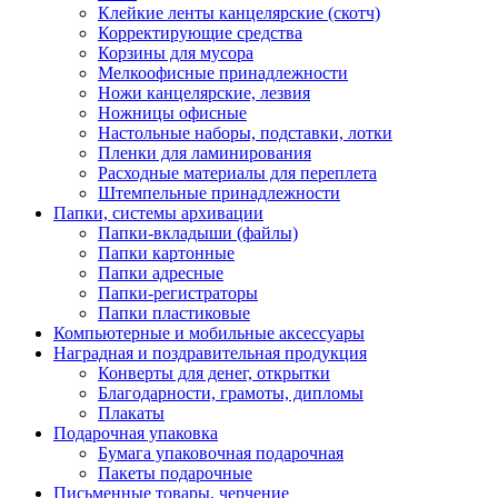
Клейкие ленты канцелярские (скотч)
Корректирующие средства
Корзины для мусора
Мелкоофисные принадлежности
Ножи канцелярские, лезвия
Ножницы офисные
Настольные наборы, подставки, лотки
Пленки для ламинирования
Расходные материалы для переплета
Штемпельные принадлежности
Папки, системы архивации
Папки-вкладыши (файлы)
Папки картонные
Папки адресные
Папки-регистраторы
Папки пластиковые
Компьютерные и мобильные аксессуары
Наградная и поздравительная продукция
Конверты для денег, открытки
Благодарности, грамоты, дипломы
Плакаты
Подарочная упаковка
Бумага упаковочная подарочная
Пакеты подарочные
Письменные товары, черчение