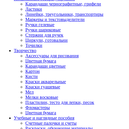
Карандаши чернографитные, грифели
Ластики
Линейки, треугольники, транспортиры
Маркеры и текстовыделители
Ручки гелевые
Ручки шариковые
Стержни для ручек
Циркули, готовальни
Точилки
Творчество
Аксессуары для рисования
Цветная бумага
Карандаши цветные
Картон
Кисти
Краски акварельные
Краски гуашевые
Мел
Мелки восковые
Пластилин, тесто для лепки, песок
Фломастеры
Цветная бумага
Учебные и наглядные пособия
Счетные палочки и счеты
Раскраски, обучающие материалы