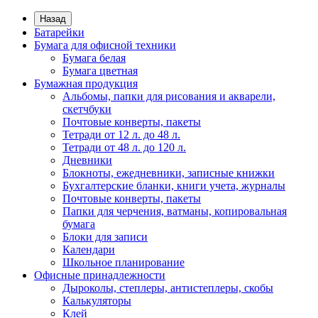
Назад
Батарейки
Бумага для офисной техники
Бумага белая
Бумага цветная
Бумажная продукция
Альбомы, папки для рисования и акварели,
скетчбуки
Почтовые конверты, пакеты
Тетради от 12 л. до 48 л.
Тетради от 48 л. до 120 л.
Дневники
Блокноты, ежедневники, записные книжки
Бухгалтерские бланки, книги учета, журналы
Почтовые конверты, пакеты
Папки для черчения, ватманы, копировальная
бумага
Блоки для записи
Календари
Школьное планирование
Офисные принадлежности
Дыроколы, степлеры, антистеплеры, скобы
Калькуляторы
Клей