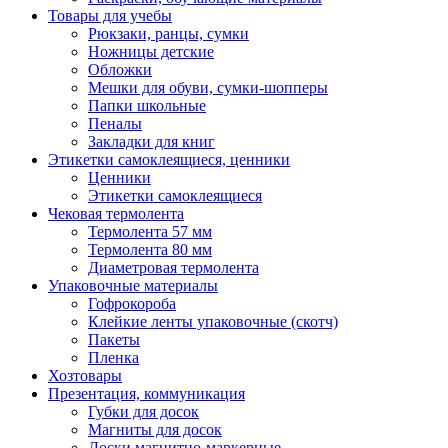
Товары для учебы
Рюкзаки, ранцы, сумки
Ножницы детские
Обложки
Мешки для обуви, сумки-шопперы
Папки школьные
Пеналы
Закладки для книг
Этикетки самоклеящиеся, ценники
Ценники
Этикетки самоклеящиеся
Чековая термолента
Термолента 57 мм
Термолента 80 мм
Диаметровая термолента
Упаковочные материалы
Гофрокороба
Клейкие ленты упаковочные (скотч)
Пакеты
Пленка
Хозтовары
Презентация, коммуникация
Губки для досок
Магниты для досок
Доски магнитно-маркерные