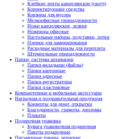
Клейкие ленты канцелярские (скотч)
Корректирующие средства
Корзины для мусора
Мелкоофисные принадлежности
Ножи канцелярские, лезвия
Ножницы офисные
Настольные наборы, подставки, лотки
Пленки для ламинирования
Расходные материалы для переплета
Штемпельные принадлежности
Папки, системы архивации
Папки-вкладыши (файлы)
Папки картонные
Папки адресные
Папки-регистраторы
Папки пластиковые
Компьютерные и мобильные аксессуары
Наградная и поздравительная продукция
Конверты для денег, открытки
Благодарности, грамоты, дипломы
Плакаты
Подарочная упаковка
Бумага упаковочная подарочная
Пакеты подарочные
Письменные товары, черчение