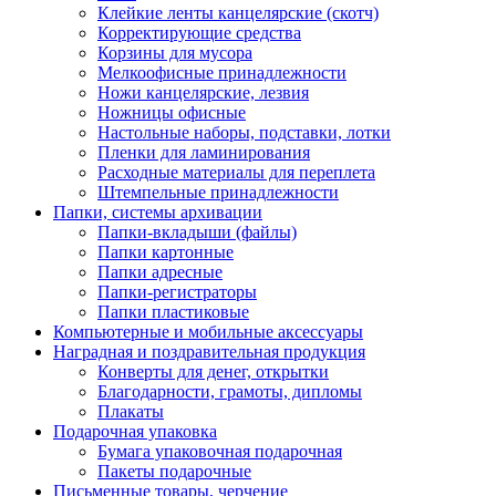
Клейкие ленты канцелярские (скотч)
Корректирующие средства
Корзины для мусора
Мелкоофисные принадлежности
Ножи канцелярские, лезвия
Ножницы офисные
Настольные наборы, подставки, лотки
Пленки для ламинирования
Расходные материалы для переплета
Штемпельные принадлежности
Папки, системы архивации
Папки-вкладыши (файлы)
Папки картонные
Папки адресные
Папки-регистраторы
Папки пластиковые
Компьютерные и мобильные аксессуары
Наградная и поздравительная продукция
Конверты для денег, открытки
Благодарности, грамоты, дипломы
Плакаты
Подарочная упаковка
Бумага упаковочная подарочная
Пакеты подарочные
Письменные товары, черчение