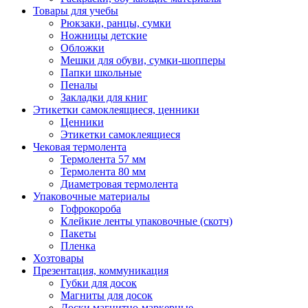
Товары для учебы
Рюкзаки, ранцы, сумки
Ножницы детские
Обложки
Мешки для обуви, сумки-шопперы
Папки школьные
Пеналы
Закладки для книг
Этикетки самоклеящиеся, ценники
Ценники
Этикетки самоклеящиеся
Чековая термолента
Термолента 57 мм
Термолента 80 мм
Диаметровая термолента
Упаковочные материалы
Гофрокороба
Клейкие ленты упаковочные (скотч)
Пакеты
Пленка
Хозтовары
Презентация, коммуникация
Губки для досок
Магниты для досок
Доски магнитно-маркерные