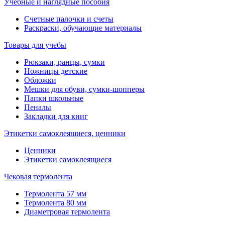
Учебные и наглядные пособия
Счетные палочки и счеты
Раскраски, обучающие материалы
Товары для учебы
Рюкзаки, ранцы, сумки
Ножницы детские
Обложки
Мешки для обуви, сумки-шопперы
Папки школьные
Пеналы
Закладки для книг
Этикетки самоклеящиеся, ценники
Ценники
Этикетки самоклеящиеся
Чековая термолента
Термолента 57 мм
Термолента 80 мм
Диаметровая термолента