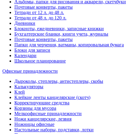
Альбомы, папки для рисования и акварели, скетчбуки
Почтовые конверты, пакеты
Тетради от 12 л. до 48 л.
Тетради от 48 л. до 120 л.
Дневники
Блокноты, ежедневники, записные книжки
Бухгалтерские бланки, книги учета, журналы
Почтовые конверты, пакеты
Папки для черчения, ватманы, копировальная бумага
Блоки для записи
Календари
Школьное планирование
Офисные принадлежности
Дыроколы, степлеры, антистеплеры, скобы
Калькуляторы
Клей
Клейкие ленты канцелярские (скотч)
Корректирующие средства
Корзины для мусора
Мелкоофисные принадлежности
Ножи канцелярские, лезвия
Ножницы офисные
Настольные наборы, подставки, лотки