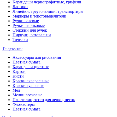
Карандаши чернографитные, грифели
Ластики
Линейки, треугольники, транспортиры
Маркеры и текстовыделители
Ручки гелевые
Ручки шариковые
Стержни для ручек
Циркули, готовальни
Точилки
Творчество
Аксессуары для рисования
Цветная бумага
Карандаши цветные
Картон
Кисти
Краски акварельные
Краски гуашевые
Мел
Мелки восковые
Пластилин, тесто для лепки, песок
Фломастеры
Цветная бумага