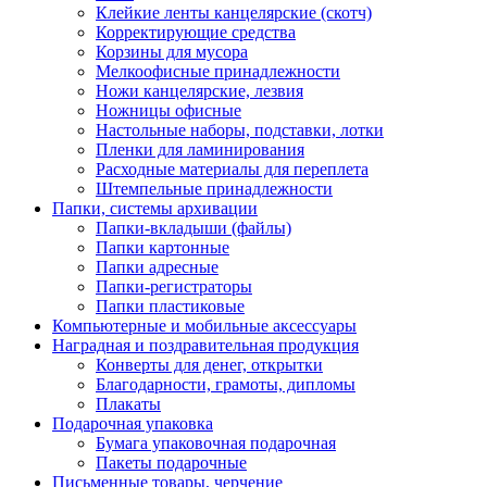
Клейкие ленты канцелярские (скотч)
Корректирующие средства
Корзины для мусора
Мелкоофисные принадлежности
Ножи канцелярские, лезвия
Ножницы офисные
Настольные наборы, подставки, лотки
Пленки для ламинирования
Расходные материалы для переплета
Штемпельные принадлежности
Папки, системы архивации
Папки-вкладыши (файлы)
Папки картонные
Папки адресные
Папки-регистраторы
Папки пластиковые
Компьютерные и мобильные аксессуары
Наградная и поздравительная продукция
Конверты для денег, открытки
Благодарности, грамоты, дипломы
Плакаты
Подарочная упаковка
Бумага упаковочная подарочная
Пакеты подарочные
Письменные товары, черчение