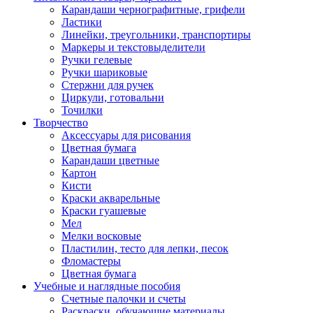
Карандаши чернографитные, грифели
Ластики
Линейки, треугольники, транспортиры
Маркеры и текстовыделители
Ручки гелевые
Ручки шариковые
Стержни для ручек
Циркули, готовальни
Точилки
Творчество
Аксессуары для рисования
Цветная бумага
Карандаши цветные
Картон
Кисти
Краски акварельные
Краски гуашевые
Мел
Мелки восковые
Пластилин, тесто для лепки, песок
Фломастеры
Цветная бумага
Учебные и наглядные пособия
Счетные палочки и счеты
Раскраски, обучающие материалы