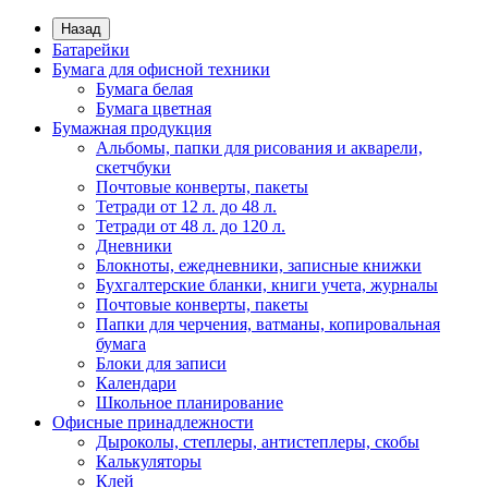
Назад
Батарейки
Бумага для офисной техники
Бумага белая
Бумага цветная
Бумажная продукция
Альбомы, папки для рисования и акварели,
скетчбуки
Почтовые конверты, пакеты
Тетради от 12 л. до 48 л.
Тетради от 48 л. до 120 л.
Дневники
Блокноты, ежедневники, записные книжки
Бухгалтерские бланки, книги учета, журналы
Почтовые конверты, пакеты
Папки для черчения, ватманы, копировальная
бумага
Блоки для записи
Календари
Школьное планирование
Офисные принадлежности
Дыроколы, степлеры, антистеплеры, скобы
Калькуляторы
Клей