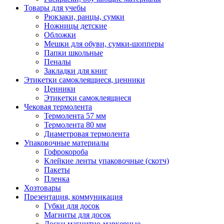
Товары для учебы
Рюкзаки, ранцы, сумки
Ножницы детские
Обложки
Мешки для обуви, сумки-шопперы
Папки школьные
Пеналы
Закладки для книг
Этикетки самоклеящиеся, ценники
Ценники
Этикетки самоклеящиеся
Чековая термолента
Термолента 57 мм
Термолента 80 мм
Диаметровая термолента
Упаковочные материалы
Гофрокороба
Клейкие ленты упаковочные (скотч)
Пакеты
Пленка
Хозтовары
Презентация, коммуникация
Губки для досок
Магниты для досок
Доски магнитно-маркерные