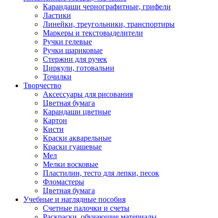
Карандаши чернографитные, грифели
Ластики
Линейки, треугольники, транспортиры
Маркеры и текстовыделители
Ручки гелевые
Ручки шариковые
Стержни для ручек
Циркули, готовальни
Точилки
Творчество
Аксессуары для рисования
Цветная бумага
Карандаши цветные
Картон
Кисти
Краски акварельные
Краски гуашевые
Мел
Мелки восковые
Пластилин, тесто для лепки, песок
Фломастеры
Цветная бумага
Учебные и наглядные пособия
Счетные палочки и счеты
Раскраски, обучающие материалы