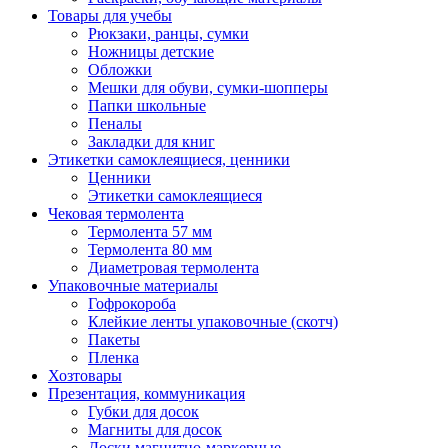
Товары для учебы
Рюкзаки, ранцы, сумки
Ножницы детские
Обложки
Мешки для обуви, сумки-шопперы
Папки школьные
Пеналы
Закладки для книг
Этикетки самоклеящиеся, ценники
Ценники
Этикетки самоклеящиеся
Чековая термолента
Термолента 57 мм
Термолента 80 мм
Диаметровая термолента
Упаковочные материалы
Гофрокороба
Клейкие ленты упаковочные (скотч)
Пакеты
Пленка
Хозтовары
Презентация, коммуникация
Губки для досок
Магниты для досок
Доски магнитно-маркерные