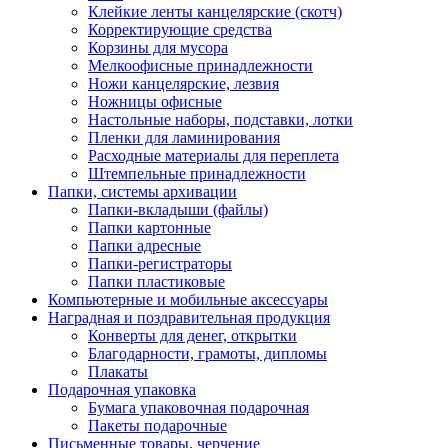
Клейкие ленты канцелярские (скотч)
Корректирующие средства
Корзины для мусора
Мелкоофисные принадлежности
Ножи канцелярские, лезвия
Ножницы офисные
Настольные наборы, подставки, лотки
Пленки для ламинирования
Расходные материалы для переплета
Штемпельные принадлежности
Папки, системы архивации
Папки-вкладыши (файлы)
Папки картонные
Папки адресные
Папки-регистраторы
Папки пластиковые
Компьютерные и мобильные аксессуары
Наградная и поздравительная продукция
Конверты для денег, открытки
Благодарности, грамоты, дипломы
Плакаты
Подарочная упаковка
Бумага упаковочная подарочная
Пакеты подарочные
Письменные товары, черчение