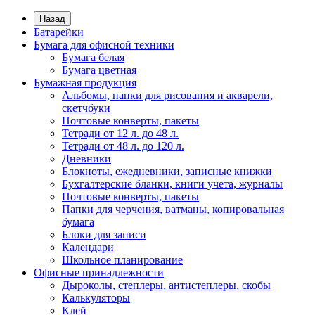
Назад
Батарейки
Бумага для офисной техники
Бумага белая
Бумага цветная
Бумажная продукция
Альбомы, папки для рисования и акварели,
скетчбуки
Почтовые конверты, пакеты
Тетради от 12 л. до 48 л.
Тетради от 48 л. до 120 л.
Дневники
Блокноты, ежедневники, записные книжки
Бухгалтерские бланки, книги учета, журналы
Почтовые конверты, пакеты
Папки для черчения, ватманы, копировальная
бумага
Блоки для записи
Календари
Школьное планирование
Офисные принадлежности
Дыроколы, степлеры, антистеплеры, скобы
Калькуляторы
Клей