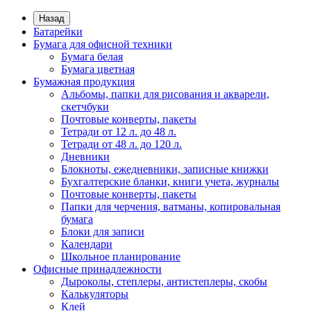
Назад
Батарейки
Бумага для офисной техники
Бумага белая
Бумага цветная
Бумажная продукция
Альбомы, папки для рисования и акварели,
скетчбуки
Почтовые конверты, пакеты
Тетради от 12 л. до 48 л.
Тетради от 48 л. до 120 л.
Дневники
Блокноты, ежедневники, записные книжки
Бухгалтерские бланки, книги учета, журналы
Почтовые конверты, пакеты
Папки для черчения, ватманы, копировальная
бумага
Блоки для записи
Календари
Школьное планирование
Офисные принадлежности
Дыроколы, степлеры, антистеплеры, скобы
Калькуляторы
Клей