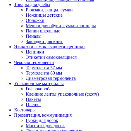
Товары для учебы
Рюкзаки, ранцы, сумки
Ножницы детские
Обложки
Мешки для обуви, сумки-шопперы
Папки школьные
Пеналы
Закладки для книг
Этикетки самоклеящиеся, ценники
Ценники
Этикетки самоклеящиеся
Чековая термолента
Термолента 57 мм
Термолента 80 мм
Диаметровая термолента
Упаковочные материалы
Гофрокороба
Клейкие ленты упаковочные (скотч)
Пакеты
Пленка
Хозтовары
Презентация, коммуникация
Губки для досок
Магниты для досок
Доски магнитно-маркерные