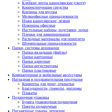
Клейкие ленты канцелярские (скотч)
Корректирующие средства
Корзины для мусора
Мелкоофисные принадлежности
Ножи канцелярские, лезвия
Ножницы офисные
Настольные наборы, подставки, лотки
Пленки для ламинирования
Расходные материалы для переплета
Штемпельные принадлежности
Папки, системы архивации
Папки-вкладыши (файлы)
Папки картонные
Папки адресные
Папки-регистраторы
Папки пластиковые
Компьютерные и мобильные аксессуары
Наградная и поздравительная продукция
Конверты для денег, открытки
Благодарности, грамоты, дипломы
Плакаты
Подарочная упаковка
Бумага упаковочная подарочная
Пакеты подарочные
Письменные товары, черчение