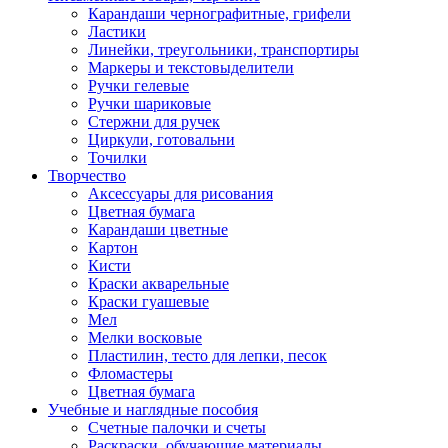
Карандаши чернографитные, грифели
Ластики
Линейки, треугольники, транспортиры
Маркеры и текстовыделители
Ручки гелевые
Ручки шариковые
Стержни для ручек
Циркули, готовальни
Точилки
Творчество
Аксессуары для рисования
Цветная бумага
Карандаши цветные
Картон
Кисти
Краски акварельные
Краски гуашевые
Мел
Мелки восковые
Пластилин, тесто для лепки, песок
Фломастеры
Цветная бумага
Учебные и наглядные пособия
Счетные палочки и счеты
Раскраски, обучающие материалы