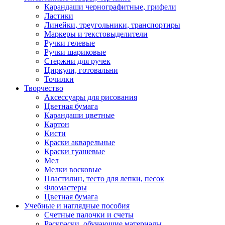
Карандаши чернографитные, грифели
Ластики
Линейки, треугольники, транспортиры
Маркеры и текстовыделители
Ручки гелевые
Ручки шариковые
Стержни для ручек
Циркули, готовальни
Точилки
Творчество
Аксессуары для рисования
Цветная бумага
Карандаши цветные
Картон
Кисти
Краски акварельные
Краски гуашевые
Мел
Мелки восковые
Пластилин, тесто для лепки, песок
Фломастеры
Цветная бумага
Учебные и наглядные пособия
Счетные палочки и счеты
Раскраски, обучающие материалы