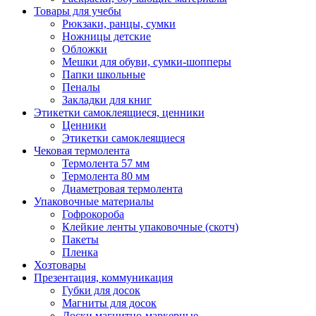
Товары для учебы
Рюкзаки, ранцы, сумки
Ножницы детские
Обложки
Мешки для обуви, сумки-шопперы
Папки школьные
Пеналы
Закладки для книг
Этикетки самоклеящиеся, ценники
Ценники
Этикетки самоклеящиеся
Чековая термолента
Термолента 57 мм
Термолента 80 мм
Диаметровая термолента
Упаковочные материалы
Гофрокороба
Клейкие ленты упаковочные (скотч)
Пакеты
Пленка
Хозтовары
Презентация, коммуникация
Губки для досок
Магниты для досок
Доски магнитно-маркерные