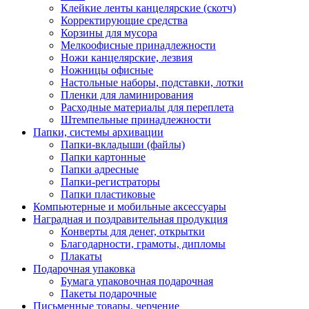
Клейкие ленты канцелярские (скотч)
Корректирующие средства
Корзины для мусора
Мелкоофисные принадлежности
Ножи канцелярские, лезвия
Ножницы офисные
Настольные наборы, подставки, лотки
Пленки для ламинирования
Расходные материалы для переплета
Штемпельные принадлежности
Папки, системы архивации
Папки-вкладыши (файлы)
Папки картонные
Папки адресные
Папки-регистраторы
Папки пластиковые
Компьютерные и мобильные аксессуары
Наградная и поздравительная продукция
Конверты для денег, открытки
Благодарности, грамоты, дипломы
Плакаты
Подарочная упаковка
Бумага упаковочная подарочная
Пакеты подарочные
Письменные товары, черчение