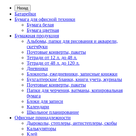
Назад
Батарейки
Бумага для офисной техники
Бумага белая
Бумага цветная
Бумажная продукция
Альбомы, папки для рисования и акварели,
скетчбуки
Почтовые конверты, пакеты
Тетради от 12 л. до 48 л.
Тетради от 48 л. до 120 л.
Дневники
Блокноты, ежедневники, записные книжки
Бухгалтерские бланки, книги учета, журналы
Почтовые конверты, пакеты
Папки для черчения, ватманы, копировальная
бумага
Блоки для записи
Календари
Школьное планирование
Офисные принадлежности
Дыроколы, степлеры, антистеплеры, скобы
Калькуляторы
Клей