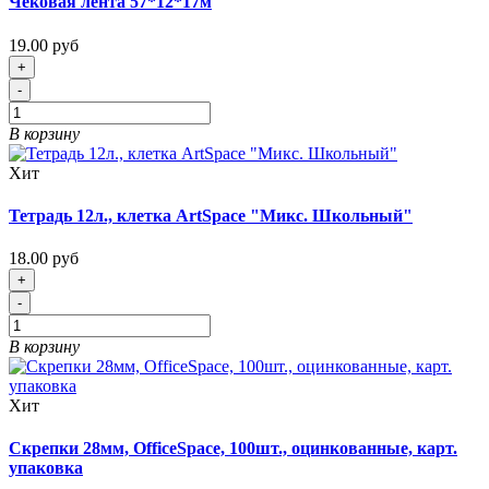
Чековая лента 57*12*17м
19.00 руб
+
-
В корзину
Хит
Тетрадь 12л., клетка ArtSpace "Микс. Школьный"
18.00 руб
+
-
В корзину
Хит
Скрепки 28мм, OfficeSpace, 100шт., оцинкованные, карт.
упаковка