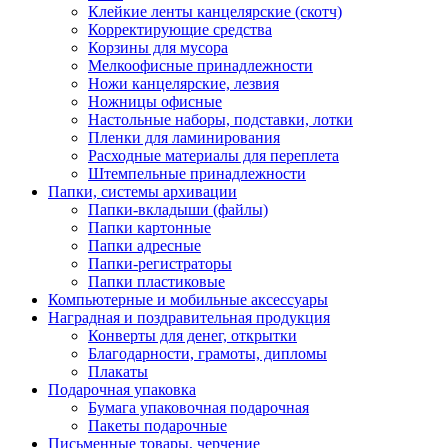
Клейкие ленты канцелярские (скотч)
Корректирующие средства
Корзины для мусора
Мелкоофисные принадлежности
Ножи канцелярские, лезвия
Ножницы офисные
Настольные наборы, подставки, лотки
Пленки для ламинирования
Расходные материалы для переплета
Штемпельные принадлежности
Папки, системы архивации
Папки-вкладыши (файлы)
Папки картонные
Папки адресные
Папки-регистраторы
Папки пластиковые
Компьютерные и мобильные аксессуары
Наградная и поздравительная продукция
Конверты для денег, открытки
Благодарности, грамоты, дипломы
Плакаты
Подарочная упаковка
Бумага упаковочная подарочная
Пакеты подарочные
Письменные товары, черчение