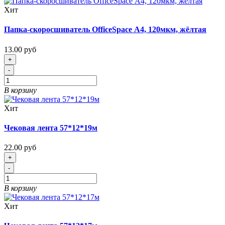
Хит
Папка-скоросшиватель OfficeSpace А4, 120мкм, жёлтая
13.00 руб
+
-
В корзину
Хит
Чековая лента 57*12*19м
22.00 руб
+
-
В корзину
Хит