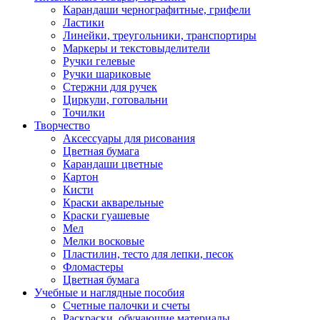
Карандаши чернографитные, грифели
Ластики
Линейки, треугольники, транспортиры
Маркеры и текстовыделители
Ручки гелевые
Ручки шариковые
Стержни для ручек
Циркули, готовальни
Точилки
Творчество
Аксессуары для рисования
Цветная бумага
Карандаши цветные
Картон
Кисти
Краски акварельные
Краски гуашевые
Мел
Мелки восковые
Пластилин, тесто для лепки, песок
Фломастеры
Цветная бумага
Учебные и наглядные пособия
Счетные палочки и счеты
Раскраски, обучающие материалы