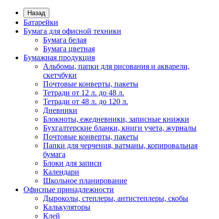
Назад
Батарейки
Бумага для офисной техники
Бумага белая
Бумага цветная
Бумажная продукция
Альбомы, папки для рисования и акварели,
скетчбуки
Почтовые конверты, пакеты
Тетради от 12 л. до 48 л.
Тетради от 48 л. до 120 л.
Дневники
Блокноты, ежедневники, записные книжки
Бухгалтерские бланки, книги учета, журналы
Почтовые конверты, пакеты
Папки для черчения, ватманы, копировальная
бумага
Блоки для записи
Календари
Школьное планирование
Офисные принадлежности
Дыроколы, степлеры, антистеплеры, скобы
Калькуляторы
Клей