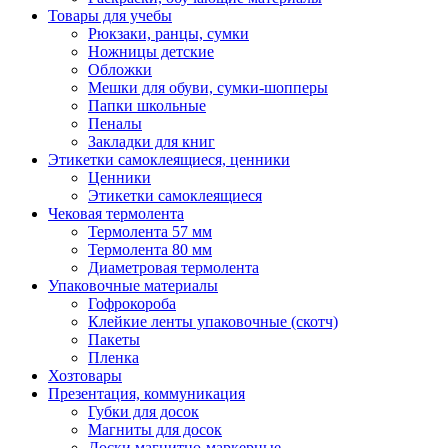
Товары для учебы
Рюкзаки, ранцы, сумки
Ножницы детские
Обложки
Мешки для обуви, сумки-шопперы
Папки школьные
Пеналы
Закладки для книг
Этикетки самоклеящиеся, ценники
Ценники
Этикетки самоклеящиеся
Чековая термолента
Термолента 57 мм
Термолента 80 мм
Диаметровая термолента
Упаковочные материалы
Гофрокороба
Клейкие ленты упаковочные (скотч)
Пакеты
Пленка
Хозтовары
Презентация, коммуникация
Губки для досок
Магниты для досок
Доски магнитно-маркерные