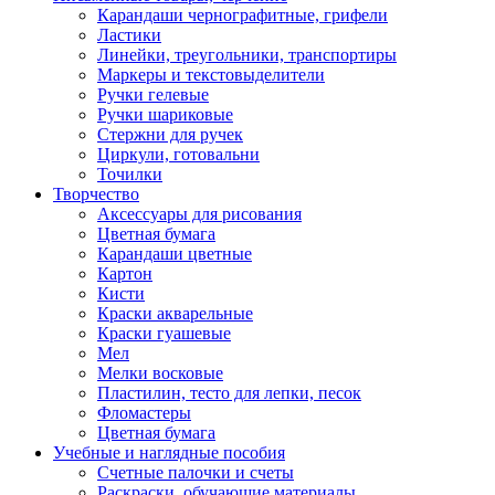
Карандаши чернографитные, грифели
Ластики
Линейки, треугольники, транспортиры
Маркеры и текстовыделители
Ручки гелевые
Ручки шариковые
Стержни для ручек
Циркули, готовальни
Точилки
Творчество
Аксессуары для рисования
Цветная бумага
Карандаши цветные
Картон
Кисти
Краски акварельные
Краски гуашевые
Мел
Мелки восковые
Пластилин, тесто для лепки, песок
Фломастеры
Цветная бумага
Учебные и наглядные пособия
Счетные палочки и счеты
Раскраски, обучающие материалы