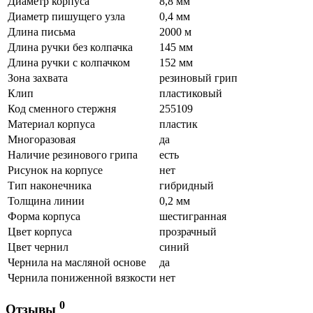
Диаметр корпуса
8,8 мм
Диаметр пишущего узла
0,4 мм
Длина письма
2000 м
Длина ручки без колпачка
145 мм
Длина ручки с колпачком
152 мм
Зона захвата
резиновый грип
Клип
пластиковый
Код сменного стержня
255109
Материал корпуса
пластик
Многоразовая
да
Наличие резинового грипа
есть
Рисунок на корпусе
нет
Тип наконечника
гибридный
Толщина линии
0,2 мм
Форма корпуса
шестигранная
Цвет корпуса
прозрачный
Цвет чернил
синий
Чернила на масляной основе
да
Чернила пониженной вязкости
нет
0
Отзывы