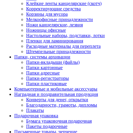
Клейкие ленты канцелярские (скотч)
Корректирующие средства
Корзины для мусора
Мелкоофисные принадлежности
Ножи канцелярские, лезвия
Ножницы офисные
Настольные наборы, подставки, лотки
Пленки для ламинирования
Расходные материалы для переплета
Штемпельные принадлежности
Папки, системы архивации
Папки-вкладыши (файлы)
Папки картонные
Папки адресные
Папки-регистраторы
Папки пластиковые
Компьютерные и мобильные аксессуары
Наградная и поздравительная продукция
Конверты для денег, открытки
Благодарности, грамоты, дипломы
Плакаты
Подарочная упаковка
Бумага упаковочная подарочная
Пакеты подарочные
Письменные товары, черчение