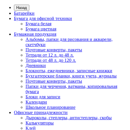
Назад
Батарейки
Бумага для офисной техники
Бумага белая
Бумага цветная
Бумажная продукция
Альбомы, папки для рисования и акварели,
скетчбуки
Почтовые конверты, пакеты
Тетради от 12 л. до 48 л.
Тетради от 48 л. до 120 л.
Дневники
Блокноты, ежедневники, записные книжки
Бухгалтерские бланки, книги учета, журналы
Почтовые конверты, пакеты
Папки для черчения, ватманы, копировальная
бумага
Блоки для записи
Календари
Школьное планирование
Офисные принадлежности
Дыроколы, степлеры, антистеплеры, скобы
Калькуляторы
Клей