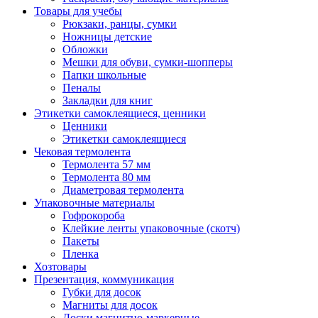
Товары для учебы
Рюкзаки, ранцы, сумки
Ножницы детские
Обложки
Мешки для обуви, сумки-шопперы
Папки школьные
Пеналы
Закладки для книг
Этикетки самоклеящиеся, ценники
Ценники
Этикетки самоклеящиеся
Чековая термолента
Термолента 57 мм
Термолента 80 мм
Диаметровая термолента
Упаковочные материалы
Гофрокороба
Клейкие ленты упаковочные (скотч)
Пакеты
Пленка
Хозтовары
Презентация, коммуникация
Губки для досок
Магниты для досок
Доски магнитно-маркерные