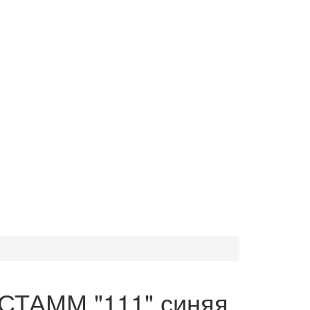
СТАММ "111" синяя,