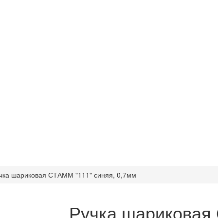
чка шариковая СТАММ "111" синяя, 0,7мм
Ручка шариковая 