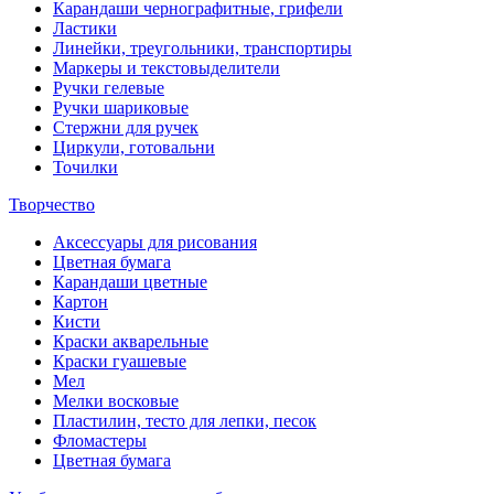
Карандаши чернографитные, грифели
Ластики
Линейки, треугольники, транспортиры
Маркеры и текстовыделители
Ручки гелевые
Ручки шариковые
Стержни для ручек
Циркули, готовальни
Точилки
Творчество
Аксессуары для рисования
Цветная бумага
Карандаши цветные
Картон
Кисти
Краски акварельные
Краски гуашевые
Мел
Мелки восковые
Пластилин, тесто для лепки, песок
Фломастеры
Цветная бумага