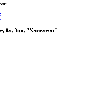
еон"
e, 8л, 8цв, "Хамелеон"