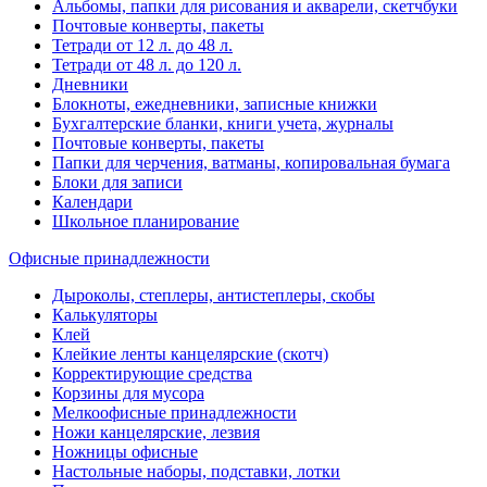
Альбомы, папки для рисования и акварели, скетчбуки
Почтовые конверты, пакеты
Тетради от 12 л. до 48 л.
Тетради от 48 л. до 120 л.
Дневники
Блокноты, ежедневники, записные книжки
Бухгалтерские бланки, книги учета, журналы
Почтовые конверты, пакеты
Папки для черчения, ватманы, копировальная бумага
Блоки для записи
Календари
Школьное планирование
Офисные принадлежности
Дыроколы, степлеры, антистеплеры, скобы
Калькуляторы
Клей
Клейкие ленты канцелярские (скотч)
Корректирующие средства
Корзины для мусора
Мелкоофисные принадлежности
Ножи канцелярские, лезвия
Ножницы офисные
Настольные наборы, подставки, лотки