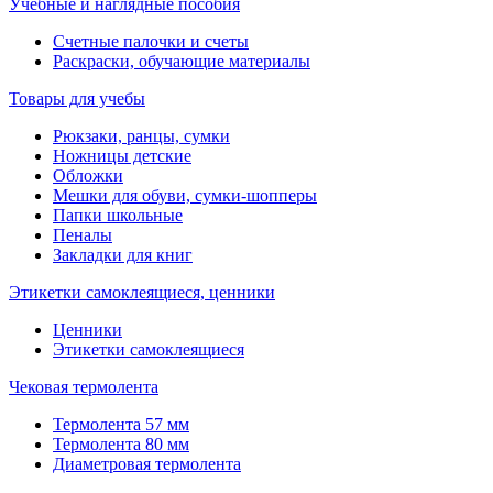
Учебные и наглядные пособия
Счетные палочки и счеты
Раскраски, обучающие материалы
Товары для учебы
Рюкзаки, ранцы, сумки
Ножницы детские
Обложки
Мешки для обуви, сумки-шопперы
Папки школьные
Пеналы
Закладки для книг
Этикетки самоклеящиеся, ценники
Ценники
Этикетки самоклеящиеся
Чековая термолента
Термолента 57 мм
Термолента 80 мм
Диаметровая термолента