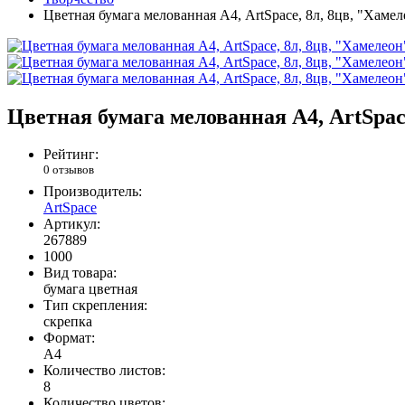
Цветная бумага мелованная А4, ArtSpace, 8л, 8цв, "Хамел
Цветная бумага мелованная А4, ArtSpac
Рейтинг:
0 отзывов
Производитель:
ArtSpace
Артикул:
267889
1000
Вид товара:
бумага цветная
Тип скрепления:
скрепка
Формат:
А4
Количество листов:
8
Количество цветов: