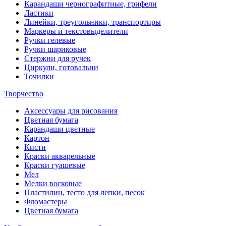
Карандаши чернографитные, грифели
Ластики
Линейки, треугольники, транспортиры
Маркеры и текстовыделители
Ручки гелевые
Ручки шариковые
Стержни для ручек
Циркули, готовальни
Точилки
Творчество
Аксессуары для рисования
Цветная бумага
Карандаши цветные
Картон
Кисти
Краски акварельные
Краски гуашевые
Мел
Мелки восковые
Пластилин, тесто для лепки, песок
Фломастеры
Цветная бумага