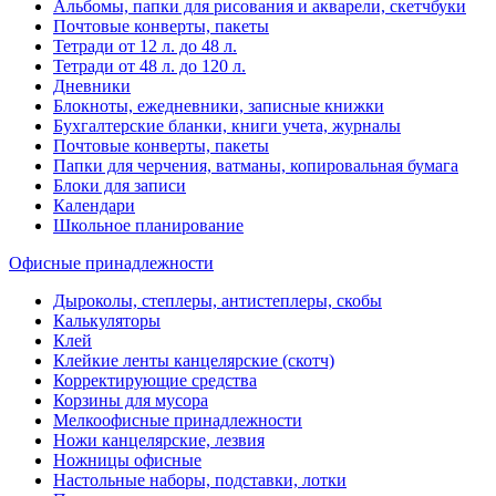
Альбомы, папки для рисования и акварели, скетчбуки
Почтовые конверты, пакеты
Тетради от 12 л. до 48 л.
Тетради от 48 л. до 120 л.
Дневники
Блокноты, ежедневники, записные книжки
Бухгалтерские бланки, книги учета, журналы
Почтовые конверты, пакеты
Папки для черчения, ватманы, копировальная бумага
Блоки для записи
Календари
Школьное планирование
Офисные принадлежности
Дыроколы, степлеры, антистеплеры, скобы
Калькуляторы
Клей
Клейкие ленты канцелярские (скотч)
Корректирующие средства
Корзины для мусора
Мелкоофисные принадлежности
Ножи канцелярские, лезвия
Ножницы офисные
Настольные наборы, подставки, лотки