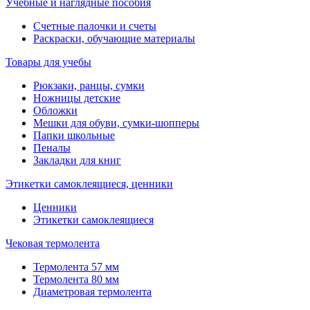
Учебные и наглядные пособия
Счетные палочки и счеты
Раскраски, обучающие материалы
Товары для учебы
Рюкзаки, ранцы, сумки
Ножницы детские
Обложки
Мешки для обуви, сумки-шопперы
Папки школьные
Пеналы
Закладки для книг
Этикетки самоклеящиеся, ценники
Ценники
Этикетки самоклеящиеся
Чековая термолента
Термолента 57 мм
Термолента 80 мм
Диаметровая термолента