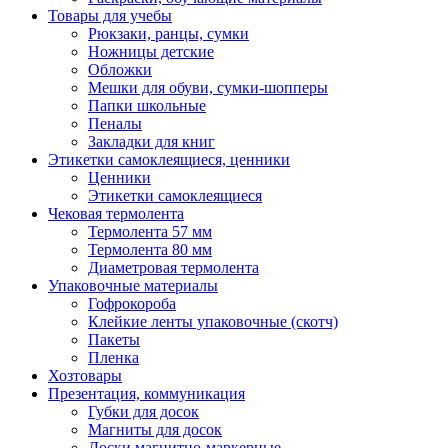
Товары для учебы
Рюкзаки, ранцы, сумки
Ножницы детские
Обложки
Мешки для обуви, сумки-шопперы
Папки школьные
Пеналы
Закладки для книг
Этикетки самоклеящиеся, ценники
Ценники
Этикетки самоклеящиеся
Чековая термолента
Термолента 57 мм
Термолента 80 мм
Диаметровая термолента
Упаковочные материалы
Гофрокороба
Клейкие ленты упаковочные (скотч)
Пакеты
Пленка
Хозтовары
Презентация, коммуникация
Губки для досок
Магниты для досок
Доски магнитно-маркерные