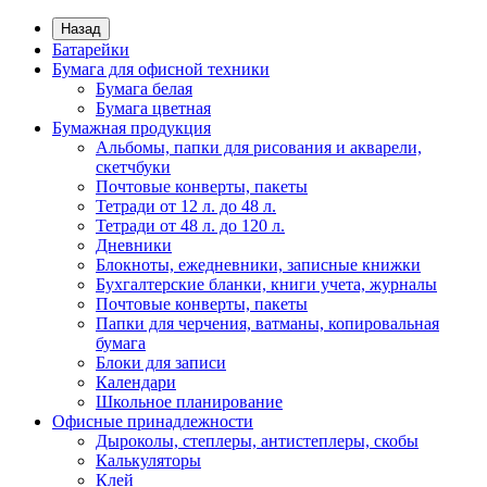
Назад
Батарейки
Бумага для офисной техники
Бумага белая
Бумага цветная
Бумажная продукция
Альбомы, папки для рисования и акварели,
скетчбуки
Почтовые конверты, пакеты
Тетради от 12 л. до 48 л.
Тетради от 48 л. до 120 л.
Дневники
Блокноты, ежедневники, записные книжки
Бухгалтерские бланки, книги учета, журналы
Почтовые конверты, пакеты
Папки для черчения, ватманы, копировальная
бумага
Блоки для записи
Календари
Школьное планирование
Офисные принадлежности
Дыроколы, степлеры, антистеплеры, скобы
Калькуляторы
Клей