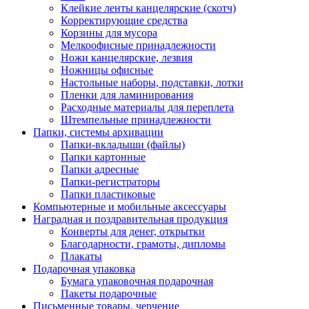
Клейкие ленты канцелярские (скотч)
Корректирующие средства
Корзины для мусора
Мелкоофисные принадлежности
Ножи канцелярские, лезвия
Ножницы офисные
Настольные наборы, подставки, лотки
Пленки для ламинирования
Расходные материалы для переплета
Штемпельные принадлежности
Папки, системы архивации
Папки-вкладыши (файлы)
Папки картонные
Папки адресные
Папки-регистраторы
Папки пластиковые
Компьютерные и мобильные аксессуары
Наградная и поздравительная продукция
Конверты для денег, открытки
Благодарности, грамоты, дипломы
Плакаты
Подарочная упаковка
Бумага упаковочная подарочная
Пакеты подарочные
Письменные товары, черчение