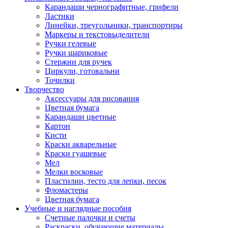
Карандаши чернографитные, грифели
Ластики
Линейки, треугольники, транспортиры
Маркеры и текстовыделители
Ручки гелевые
Ручки шариковые
Стержни для ручек
Циркули, готовальни
Точилки
Творчество
Аксессуары для рисования
Цветная бумага
Карандаши цветные
Картон
Кисти
Краски акварельные
Краски гуашевые
Мел
Мелки восковые
Пластилин, тесто для лепки, песок
Фломастеры
Цветная бумага
Учебные и наглядные пособия
Счетные палочки и счеты
Раскраски, обучающие материалы