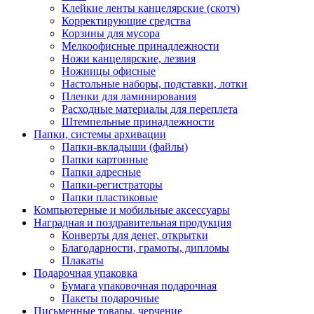
Клейкие ленты канцелярские (скотч)
Корректирующие средства
Корзины для мусора
Мелкоофисные принадлежности
Ножи канцелярские, лезвия
Ножницы офисные
Настольные наборы, подставки, лотки
Пленки для ламинирования
Расходные материалы для переплета
Штемпельные принадлежности
Папки, системы архивации
Папки-вкладыши (файлы)
Папки картонные
Папки адресные
Папки-регистраторы
Папки пластиковые
Компьютерные и мобильные аксессуары
Наградная и поздравительная продукция
Конверты для денег, открытки
Благодарности, грамоты, дипломы
Плакаты
Подарочная упаковка
Бумага упаковочная подарочная
Пакеты подарочные
Письменные товары, черчение