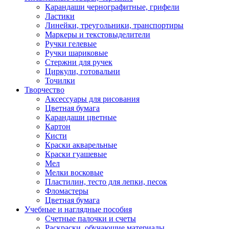
Карандаши чернографитные, грифели
Ластики
Линейки, треугольники, транспортиры
Маркеры и текстовыделители
Ручки гелевые
Ручки шариковые
Стержни для ручек
Циркули, готовальни
Точилки
Творчество
Аксессуары для рисования
Цветная бумага
Карандаши цветные
Картон
Кисти
Краски акварельные
Краски гуашевые
Мел
Мелки восковые
Пластилин, тесто для лепки, песок
Фломастеры
Цветная бумага
Учебные и наглядные пособия
Счетные палочки и счеты
Раскраски, обучающие материалы