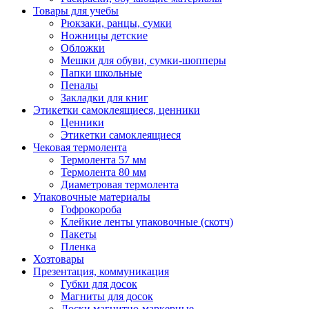
Товары для учебы
Рюкзаки, ранцы, сумки
Ножницы детские
Обложки
Мешки для обуви, сумки-шопперы
Папки школьные
Пеналы
Закладки для книг
Этикетки самоклеящиеся, ценники
Ценники
Этикетки самоклеящиеся
Чековая термолента
Термолента 57 мм
Термолента 80 мм
Диаметровая термолента
Упаковочные материалы
Гофрокороба
Клейкие ленты упаковочные (скотч)
Пакеты
Пленка
Хозтовары
Презентация, коммуникация
Губки для досок
Магниты для досок
Доски магнитно-маркерные