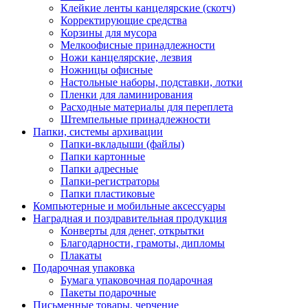
Клейкие ленты канцелярские (скотч)
Корректирующие средства
Корзины для мусора
Мелкоофисные принадлежности
Ножи канцелярские, лезвия
Ножницы офисные
Настольные наборы, подставки, лотки
Пленки для ламинирования
Расходные материалы для переплета
Штемпельные принадлежности
Папки, системы архивации
Папки-вкладыши (файлы)
Папки картонные
Папки адресные
Папки-регистраторы
Папки пластиковые
Компьютерные и мобильные аксессуары
Наградная и поздравительная продукция
Конверты для денег, открытки
Благодарности, грамоты, дипломы
Плакаты
Подарочная упаковка
Бумага упаковочная подарочная
Пакеты подарочные
Письменные товары, черчение