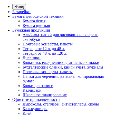
Назад
Батарейки
Бумага для офисной техники
Бумага белая
Бумага цветная
Бумажная продукция
Альбомы, папки для рисования и акварели,
скетчбуки
Почтовые конверты, пакеты
Тетради от 12 л. до 48 л.
Тетради от 48 л. до 120 л.
Дневники
Блокноты, ежедневники, записные книжки
Бухгалтерские бланки, книги учета, журналы
Почтовые конверты, пакеты
Папки для черчения, ватманы, копировальная
бумага
Блоки для записи
Календари
Школьное планирование
Офисные принадлежности
Дыроколы, степлеры, антистеплеры, скобы
Калькуляторы
Клей