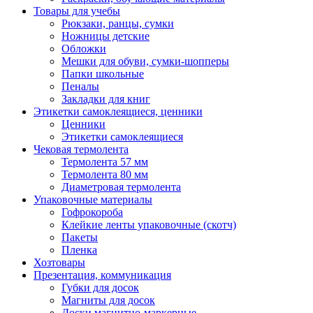
Товары для учебы
Рюкзаки, ранцы, сумки
Ножницы детские
Обложки
Мешки для обуви, сумки-шопперы
Папки школьные
Пеналы
Закладки для книг
Этикетки самоклеящиеся, ценники
Ценники
Этикетки самоклеящиеся
Чековая термолента
Термолента 57 мм
Термолента 80 мм
Диаметровая термолента
Упаковочные материалы
Гофрокороба
Клейкие ленты упаковочные (скотч)
Пакеты
Пленка
Хозтовары
Презентация, коммуникация
Губки для досок
Магниты для досок
Доски магнитно-маркерные