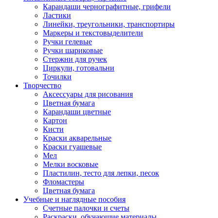
Карандаши чернографитные, грифели
Ластики
Линейки, треугольники, транспортиры
Маркеры и текстовыделители
Ручки гелевые
Ручки шариковые
Стержни для ручек
Циркули, готовальни
Точилки
Творчество
Аксессуары для рисования
Цветная бумага
Карандаши цветные
Картон
Кисти
Краски акварельные
Краски гуашевые
Мел
Мелки восковые
Пластилин, тесто для лепки, песок
Фломастеры
Цветная бумага
Учебные и наглядные пособия
Счетные палочки и счеты
Раскраски, обучающие материалы