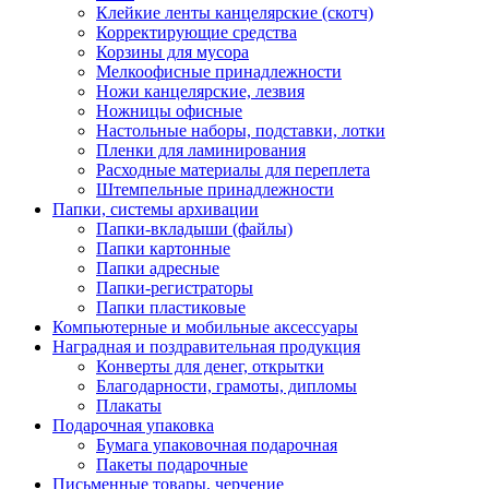
Клейкие ленты канцелярские (скотч)
Корректирующие средства
Корзины для мусора
Мелкоофисные принадлежности
Ножи канцелярские, лезвия
Ножницы офисные
Настольные наборы, подставки, лотки
Пленки для ламинирования
Расходные материалы для переплета
Штемпельные принадлежности
Папки, системы архивации
Папки-вкладыши (файлы)
Папки картонные
Папки адресные
Папки-регистраторы
Папки пластиковые
Компьютерные и мобильные аксессуары
Наградная и поздравительная продукция
Конверты для денег, открытки
Благодарности, грамоты, дипломы
Плакаты
Подарочная упаковка
Бумага упаковочная подарочная
Пакеты подарочные
Письменные товары, черчение