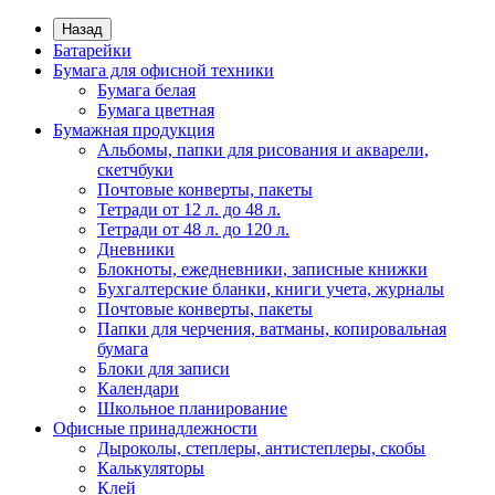
Назад
Батарейки
Бумага для офисной техники
Бумага белая
Бумага цветная
Бумажная продукция
Альбомы, папки для рисования и акварели,
скетчбуки
Почтовые конверты, пакеты
Тетради от 12 л. до 48 л.
Тетради от 48 л. до 120 л.
Дневники
Блокноты, ежедневники, записные книжки
Бухгалтерские бланки, книги учета, журналы
Почтовые конверты, пакеты
Папки для черчения, ватманы, копировальная
бумага
Блоки для записи
Календари
Школьное планирование
Офисные принадлежности
Дыроколы, степлеры, антистеплеры, скобы
Калькуляторы
Клей