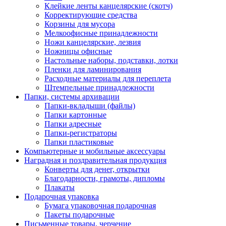
Клейкие ленты канцелярские (скотч)
Корректирующие средства
Корзины для мусора
Мелкоофисные принадлежности
Ножи канцелярские, лезвия
Ножницы офисные
Настольные наборы, подставки, лотки
Пленки для ламинирования
Расходные материалы для переплета
Штемпельные принадлежности
Папки, системы архивации
Папки-вкладыши (файлы)
Папки картонные
Папки адресные
Папки-регистраторы
Папки пластиковые
Компьютерные и мобильные аксессуары
Наградная и поздравительная продукция
Конверты для денег, открытки
Благодарности, грамоты, дипломы
Плакаты
Подарочная упаковка
Бумага упаковочная подарочная
Пакеты подарочные
Письменные товары, черчение