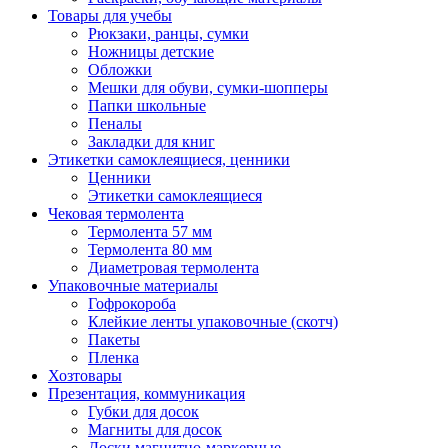
Товары для учебы
Рюкзаки, ранцы, сумки
Ножницы детские
Обложки
Мешки для обуви, сумки-шопперы
Папки школьные
Пеналы
Закладки для книг
Этикетки самоклеящиеся, ценники
Ценники
Этикетки самоклеящиеся
Чековая термолента
Термолента 57 мм
Термолента 80 мм
Диаметровая термолента
Упаковочные материалы
Гофрокороба
Клейкие ленты упаковочные (скотч)
Пакеты
Пленка
Хозтовары
Презентация, коммуникация
Губки для досок
Магниты для досок
Доски магнитно-маркерные