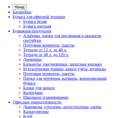
Назад
Батарейки
Бумага для офисной техники
Бумага белая
Бумага цветная
Бумажная продукция
Альбомы, папки для рисования и акварели,
скетчбуки
Почтовые конверты, пакеты
Тетради от 12 л. до 48 л.
Тетради от 48 л. до 120 л.
Дневники
Блокноты, ежедневники, записные книжки
Бухгалтерские бланки, книги учета, журналы
Почтовые конверты, пакеты
Папки для черчения, ватманы, копировальная
бумага
Блоки для записи
Календари
Школьное планирование
Офисные принадлежности
Дыроколы, степлеры, антистеплеры, скобы
Калькуляторы
Клей