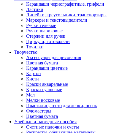
Карандаши чернографитные, грифели
Ластики
Линейки, треугольники, транспортиры
Маркеры и текстовыделители
Ручки гелевые
Ручки шариковые
Стержни для ручек
Циркули, готовальни
Точилки
Творчество
Аксессуары для рисования
Цветная бумага
Карандаши цветные
Картон
Кисти
Краски акварельные
Краски гуашевые
Мел
Мелки восковые
Пластилин, тесто для лепки, песок
Фломастеры
Цветная бумага
Учебные и наглядные пособия
Счетные палочки и счеты
Раскраски, обучающие материалы