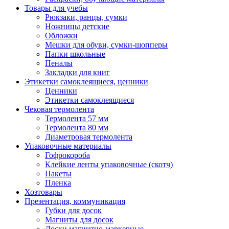
Товары для учебы
Рюкзаки, ранцы, сумки
Ножницы детские
Обложки
Мешки для обуви, сумки-шопперы
Папки школьные
Пеналы
Закладки для книг
Этикетки самоклеящиеся, ценники
Ценники
Этикетки самоклеящиеся
Чековая термолента
Термолента 57 мм
Термолента 80 мм
Диаметровая термолента
Упаковочные материалы
Гофрокороба
Клейкие ленты упаковочные (скотч)
Пакеты
Пленка
Хозтовары
Презентация, коммуникация
Губки для досок
Магниты для досок
Доски магнитно-маркерные