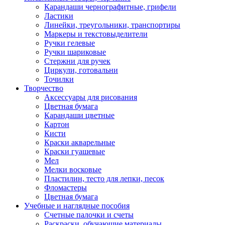
Карандаши чернографитные, грифели
Ластики
Линейки, треугольники, транспортиры
Маркеры и текстовыделители
Ручки гелевые
Ручки шариковые
Стержни для ручек
Циркули, готовальни
Точилки
Творчество
Аксессуары для рисования
Цветная бумага
Карандаши цветные
Картон
Кисти
Краски акварельные
Краски гуашевые
Мел
Мелки восковые
Пластилин, тесто для лепки, песок
Фломастеры
Цветная бумага
Учебные и наглядные пособия
Счетные палочки и счеты
Раскраски, обучающие материалы