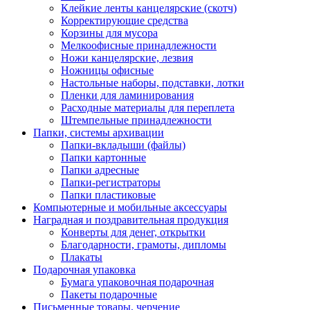
Клейкие ленты канцелярские (скотч)
Корректирующие средства
Корзины для мусора
Мелкоофисные принадлежности
Ножи канцелярские, лезвия
Ножницы офисные
Настольные наборы, подставки, лотки
Пленки для ламинирования
Расходные материалы для переплета
Штемпельные принадлежности
Папки, системы архивации
Папки-вкладыши (файлы)
Папки картонные
Папки адресные
Папки-регистраторы
Папки пластиковые
Компьютерные и мобильные аксессуары
Наградная и поздравительная продукция
Конверты для денег, открытки
Благодарности, грамоты, дипломы
Плакаты
Подарочная упаковка
Бумага упаковочная подарочная
Пакеты подарочные
Письменные товары, черчение