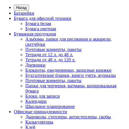
Назад
Батарейки
Бумага для офисной техники
Бумага белая
Бумага цветная
Бумажная продукция
Альбомы, папки для рисования и акварели,
скетчбуки
Почтовые конверты, пакеты
Тетради от 12 л. до 48 л.
Тетради от 48 л. до 120 л.
Дневники
Блокноты, ежедневники, записные книжки
Бухгалтерские бланки, книги учета, журналы
Почтовые конверты, пакеты
Папки для черчения, ватманы, копировальная
бумага
Блоки для записи
Календари
Школьное планирование
Офисные принадлежности
Дыроколы, степлеры, антистеплеры, скобы
Калькуляторы
Клей