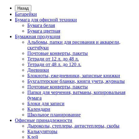
Назад
Батарейки
Бумага для офисной техники
Бумага белая
Бумага цветная
Бумажная продукция
Альбомы, папки для рисования и акварели,
скетчбуки
Почтовые конверты, пакеты
Тетради от 12 л. до 48 л.
Тетради от 48 л. до 120 л.
Дневники
Блокноты, ежедневники, записные книжки
Бухгалтерские бланки, книги учета, журналы
Почтовые конверты, пакеты
Папки для черчения, ватманы, копировальная
бумага
Блоки для записи
Календари
Школьное планирование
Офисные принадлежности
Дыроколы, степлеры, антистеплеры, скобы
Калькуляторы
Клей