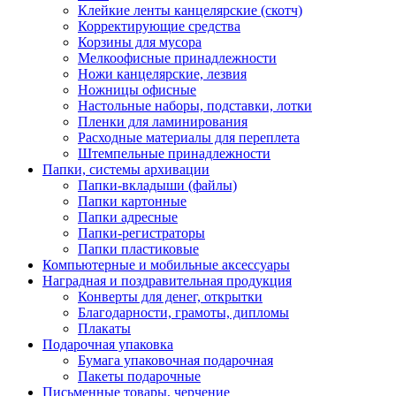
Клейкие ленты канцелярские (скотч)
Корректирующие средства
Корзины для мусора
Мелкоофисные принадлежности
Ножи канцелярские, лезвия
Ножницы офисные
Настольные наборы, подставки, лотки
Пленки для ламинирования
Расходные материалы для переплета
Штемпельные принадлежности
Папки, системы архивации
Папки-вкладыши (файлы)
Папки картонные
Папки адресные
Папки-регистраторы
Папки пластиковые
Компьютерные и мобильные аксессуары
Наградная и поздравительная продукция
Конверты для денег, открытки
Благодарности, грамоты, дипломы
Плакаты
Подарочная упаковка
Бумага упаковочная подарочная
Пакеты подарочные
Письменные товары, черчение