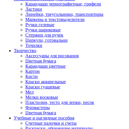
Карандаши чернографитные, грифели
Ластики
Линейки, треугольники, транспортиры
Маркеры и текстовыделители
Ручки гелевые
Ручки шариковые
Стержни для ручек
Циркули, готовальни
Точилки
Творчество
Аксессуары для рисования
Цветная бумага
Карандаши цветные
Картон
Кисти
Краски акварельные
Краски гуашевые
Мел
Мелки восковые
Пластилин, тесто для лепки, песок
Фломастеры
Цветная бумага
Учебные и наглядные пособия
Счетные палочки и счеты
Раскраски, обучающие материалы