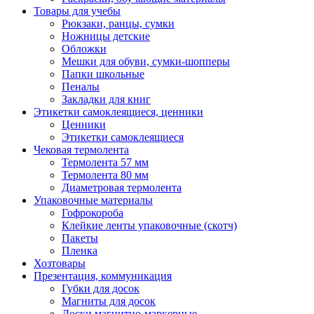
Товары для учебы
Рюкзаки, ранцы, сумки
Ножницы детские
Обложки
Мешки для обуви, сумки-шопперы
Папки школьные
Пеналы
Закладки для книг
Этикетки самоклеящиеся, ценники
Ценники
Этикетки самоклеящиеся
Чековая термолента
Термолента 57 мм
Термолента 80 мм
Диаметровая термолента
Упаковочные материалы
Гофрокороба
Клейкие ленты упаковочные (скотч)
Пакеты
Пленка
Хозтовары
Презентация, коммуникация
Губки для досок
Магниты для досок
Доски магнитно-маркерные