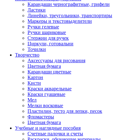
Карандаши чернографитные, грифели
Ластики
Линейки, треугольники, транспортиры
Маркеры и текстовыделители
Ручки гелевые
Ручки шариковые
Стержни для ручек
Циркули, готовальни
Точилки
Творчество
Аксессуары для рисования
Цветная бумага
Карандаши цветные
Картон
Кисти
Краски акварельные
Краски гуашевые
Мел
Мелки восковые
Пластилин, тесто для лепки, песок
Фломастеры
Цветная бумага
Учебные и наглядные пособия
Счетные палочки и счеты
Раскраски, обучающие материалы