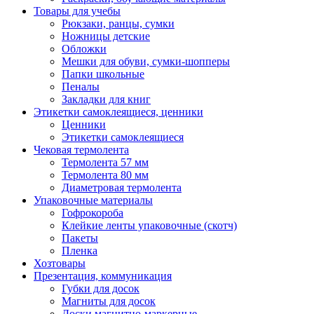
Товары для учебы
Рюкзаки, ранцы, сумки
Ножницы детские
Обложки
Мешки для обуви, сумки-шопперы
Папки школьные
Пеналы
Закладки для книг
Этикетки самоклеящиеся, ценники
Ценники
Этикетки самоклеящиеся
Чековая термолента
Термолента 57 мм
Термолента 80 мм
Диаметровая термолента
Упаковочные материалы
Гофрокороба
Клейкие ленты упаковочные (скотч)
Пакеты
Пленка
Хозтовары
Презентация, коммуникация
Губки для досок
Магниты для досок
Доски магнитно-маркерные