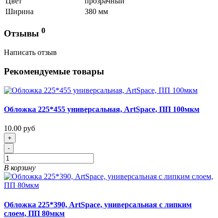
Цвет
прозрачный
Ширина
380 мм
0
Отзывы
Написать отзыв
Рекомендуемые товары
Обложка 225*455 универсальная, ArtSpace, ПП 100мкм
10.00 руб
+
-
В корзину
Обложка 225*390, ArtSpace, универсальная с липким
слоем, ПП 80мкм