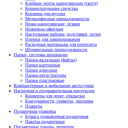
Клейкие ленты канцелярские (скотч)
Корректирующие средства
Корзины для мусора
Мелкоофисные принадлежности
Ножи канцелярские, лезвия
Ножницы офисные
Настольные наборы, подставки, лотки
Пленки для ламинирования
Расходные материалы для переплета
Штемпельные принадлежности
Папки, системы архивации
Папки-вкладыши (файлы)
Папки картонные
Папки адресные
Папки-регистраторы
Папки пластиковые
Компьютерные и мобильные аксессуары
Наградная и поздравительная продукция
Конверты для денег, открытки
Благодарности, грамоты, дипломы
Плакаты
Подарочная упаковка
Бумага упаковочная подарочная
Пакеты подарочные
Письменные товары, черчение