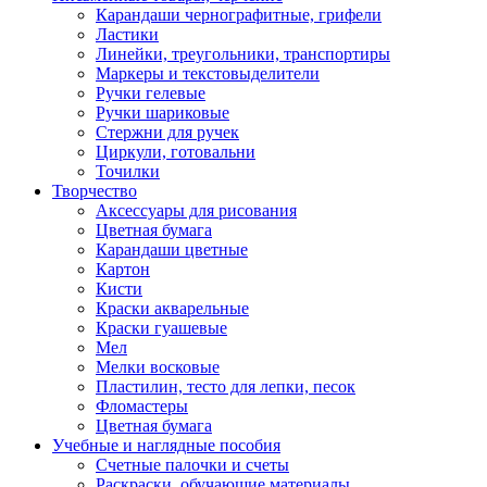
Карандаши чернографитные, грифели
Ластики
Линейки, треугольники, транспортиры
Маркеры и текстовыделители
Ручки гелевые
Ручки шариковые
Стержни для ручек
Циркули, готовальни
Точилки
Творчество
Аксессуары для рисования
Цветная бумага
Карандаши цветные
Картон
Кисти
Краски акварельные
Краски гуашевые
Мел
Мелки восковые
Пластилин, тесто для лепки, песок
Фломастеры
Цветная бумага
Учебные и наглядные пособия
Счетные палочки и счеты
Раскраски, обучающие материалы