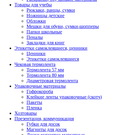
Товары для учебы
Рюкзаки, ранцы, сумки
Ножницы детские
Обложки
Мешки для обуви, сумки-шопперы
Папки школьные
Пеналы
Закладки для книг
Этикетки самоклеящиеся, ценники
Ценники
Этикетки самоклеящиеся
Чековая термолента
Термолента 57 мм
Термолента 80 мм
Диаметровая термолента
Упаковочные материалы
Гофрокороба
Клейкие ленты упаковочные (скотч)
Пакеты
Пленка
Хозтовары
Презентация, коммуникация
Губки для досок
Магниты для досок
Доски магнитно-маркерные