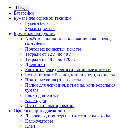
Назад
Батарейки
Бумага для офисной техники
Бумага белая
Бумага цветная
Бумажная продукция
Альбомы, папки для рисования и акварели,
скетчбуки
Почтовые конверты, пакеты
Тетради от 12 л. до 48 л.
Тетради от 48 л. до 120 л.
Дневники
Блокноты, ежедневники, записные книжки
Бухгалтерские бланки, книги учета, журналы
Почтовые конверты, пакеты
Папки для черчения, ватманы, копировальная
бумага
Блоки для записи
Календари
Школьное планирование
Офисные принадлежности
Дыроколы, степлеры, антистеплеры, скобы
Калькуляторы
Клей