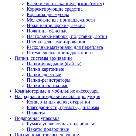
Клейкие ленты канцелярские (скотч)
Корректирующие средства
Корзины для мусора
Мелкоофисные принадлежности
Ножи канцелярские, лезвия
Ножницы офисные
Настольные наборы, подставки, лотки
Пленки для ламинирования
Расходные материалы для переплета
Штемпельные принадлежности
Папки, системы архивации
Папки-вкладыши (файлы)
Папки картонные
Папки адресные
Папки-регистраторы
Папки пластиковые
Компьютерные и мобильные аксессуары
Наградная и поздравительная продукция
Конверты для денег, открытки
Благодарности, грамоты, дипломы
Плакаты
Подарочная упаковка
Бумага упаковочная подарочная
Пакеты подарочные
Письменные товары, черчение