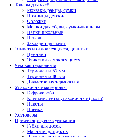
Товары для учебы
Рюкзаки, ранцы, сумки
Ножницы детские
Обложки
Мешки для обуви, сумки-шопперы
Папки школьные
Пеналы
Закладки для книг
Этикетки самоклеящиеся, ценники
Ценники
Этикетки самоклеящиеся
Чековая термолента
Термолента 57 мм
Термолента 80 мм
Диаметровая термолента
Упаковочные материалы
Гофрокороба
Клейкие ленты упаковочные (скотч)
Пакеты
Пленка
Хозтовары
Презентация, коммуникация
Губки для досок
Магниты для досок
Доски магнитно-маркерные