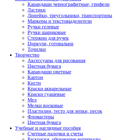
Карандаши чернографитные, грифели
Ластики
Линейки, треугольники, транспортиры
Маркеры и текстовыделители
Ручки гелевые
Ручки шариковые
Стержни для ручек
Циркули, готовальни
Точилки
Творчество
Аксессуары для рисования
Цветная бумага
Карандаши цветные
Картон
Кисти
Краски акварельные
Краски гуашевые
Мел
Мелки восковые
Пластилин, тесто для лепки, песок
Фломастеры
Цветная бумага
Учебные и наглядные пособия
Счетные палочки и счеты
Раскраски, обучающие материалы