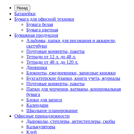
Назад
Батарейки
Бумага для офисной техники
Бумага белая
Бумага цветная
Бумажная продукция
Альбомы, папки для рисования и акварели,
скетчбуки
Почтовые конверты, пакеты
Тетради от 12 л. до 48 л.
Тетради от 48 л. до 120 л.
Дневники
Блокноты, ежедневники, записные книжки
Бухгалтерские бланки, книги учета, журналы
Почтовые конверты, пакеты
Папки для черчения, ватманы, копировальная
бумага
Блоки для записи
Календари
Школьное планирование
Офисные принадлежности
Дыроколы, степлеры, антистеплеры, скобы
Калькуляторы
Клей