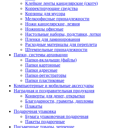
Клейкие ленты канцелярские (скотч)
Корректирующие средства
Корзины для мусора
Мелкоофисные принадлежности
Ножи канцелярские, лезвия
Ножницы офисные
Настольные наборы, подставки, лотки
Пленки для ламинирования
Расходные материалы для переплета
Штемпельные принадлежности
Папки, системы архивации
Папки-вкладыши (файлы)
Папки картонные
Папки адресные
Папки-регистраторы
Папки пластиковые
Компьютерные и мобильные аксессуары
Наградная и поздравительная продукция
Конверты для денег, открытки
Благодарности, грамоты, дипломы
Плакаты
Подарочная упаковка
Бумага упаковочная подарочная
Пакеты подарочные
Письменные товары, черчение