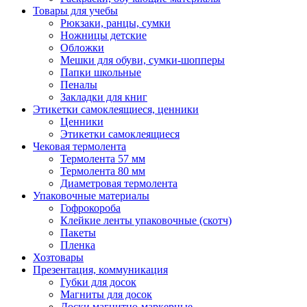
Товары для учебы
Рюкзаки, ранцы, сумки
Ножницы детские
Обложки
Мешки для обуви, сумки-шопперы
Папки школьные
Пеналы
Закладки для книг
Этикетки самоклеящиеся, ценники
Ценники
Этикетки самоклеящиеся
Чековая термолента
Термолента 57 мм
Термолента 80 мм
Диаметровая термолента
Упаковочные материалы
Гофрокороба
Клейкие ленты упаковочные (скотч)
Пакеты
Пленка
Хозтовары
Презентация, коммуникация
Губки для досок
Магниты для досок
Доски магнитно-маркерные