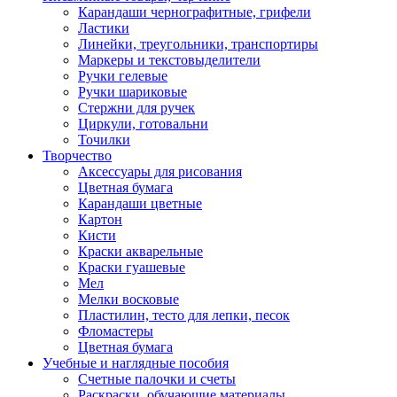
Карандаши чернографитные, грифели
Ластики
Линейки, треугольники, транспортиры
Маркеры и текстовыделители
Ручки гелевые
Ручки шариковые
Стержни для ручек
Циркули, готовальни
Точилки
Творчество
Аксессуары для рисования
Цветная бумага
Карандаши цветные
Картон
Кисти
Краски акварельные
Краски гуашевые
Мел
Мелки восковые
Пластилин, тесто для лепки, песок
Фломастеры
Цветная бумага
Учебные и наглядные пособия
Счетные палочки и счеты
Раскраски, обучающие материалы