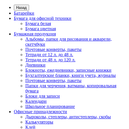
Назад
Батарейки
Бумага для офисной техники
Бумага белая
Бумага цветная
Бумажная продукция
Альбомы, папки для рисования и акварели,
скетчбуки
Почтовые конверты, пакеты
Тетради от 12 л. до 48 л.
Тетради от 48 л. до 120 л.
Дневники
Блокноты, ежедневники, записные книжки
Бухгалтерские бланки, книги учета, журналы
Почтовые конверты, пакеты
Папки для черчения, ватманы, копировальная
бумага
Блоки для записи
Календари
Школьное планирование
Офисные принадлежности
Дыроколы, степлеры, антистеплеры, скобы
Калькуляторы
Клей