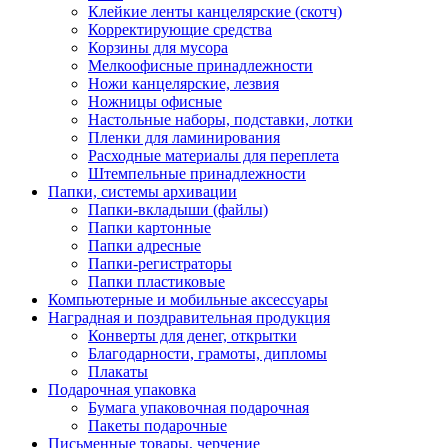
Клейкие ленты канцелярские (скотч)
Корректирующие средства
Корзины для мусора
Мелкоофисные принадлежности
Ножи канцелярские, лезвия
Ножницы офисные
Настольные наборы, подставки, лотки
Пленки для ламинирования
Расходные материалы для переплета
Штемпельные принадлежности
Папки, системы архивации
Папки-вкладыши (файлы)
Папки картонные
Папки адресные
Папки-регистраторы
Папки пластиковые
Компьютерные и мобильные аксессуары
Наградная и поздравительная продукция
Конверты для денег, открытки
Благодарности, грамоты, дипломы
Плакаты
Подарочная упаковка
Бумага упаковочная подарочная
Пакеты подарочные
Письменные товары, черчение