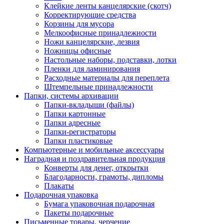
Клейкие ленты канцелярские (скотч)
Корректирующие средства
Корзины для мусора
Мелкоофисные принадлежности
Ножи канцелярские, лезвия
Ножницы офисные
Настольные наборы, подставки, лотки
Пленки для ламинирования
Расходные материалы для переплета
Штемпельные принадлежности
Папки, системы архивации
Папки-вкладыши (файлы)
Папки картонные
Папки адресные
Папки-регистраторы
Папки пластиковые
Компьютерные и мобильные аксессуары
Наградная и поздравительная продукция
Конверты для денег, открытки
Благодарности, грамоты, дипломы
Плакаты
Подарочная упаковка
Бумага упаковочная подарочная
Пакеты подарочные
Письменные товары, черчение