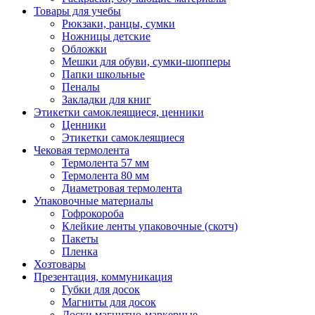
Товары для учебы
Рюкзаки, ранцы, сумки
Ножницы детские
Обложки
Мешки для обуви, сумки-шопперы
Папки школьные
Пеналы
Закладки для книг
Этикетки самоклеящиеся, ценники
Ценники
Этикетки самоклеящиеся
Чековая термолента
Термолента 57 мм
Термолента 80 мм
Диаметровая термолента
Упаковочные материалы
Гофрокороба
Клейкие ленты упаковочные (скотч)
Пакеты
Пленка
Хозтовары
Презентация, коммуникация
Губки для досок
Магниты для досок
Доски магнитно-маркерные