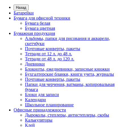
Назад
Батарейки
Бумага для офисной техники
Бумага белая
Бумага цветная
Бумажная продукция
Альбомы, папки для рисования и акварели,
скетчбуки
Почтовые конверты, пакеты
Тетради от 12 л. до 48 л.
Тетради от 48 л. до 120 л.
Дневники
Блокноты, ежедневники, записные книжки
Бухгалтерские бланки, книги учета, журналы
Почтовые конверты, пакеты
Папки для черчения, ватманы, копировальная
бумага
Блоки для записи
Календари
Школьное планирование
Офисные принадлежности
Дыроколы, степлеры, антистеплеры, скобы
Калькуляторы
Клей