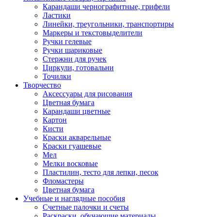
Карандаши чернографитные, грифели
Ластики
Линейки, треугольники, транспортиры
Маркеры и текстовыделители
Ручки гелевые
Ручки шариковые
Стержни для ручек
Циркули, готовальни
Точилки
Творчество
Аксессуары для рисования
Цветная бумага
Карандаши цветные
Картон
Кисти
Краски акварельные
Краски гуашевые
Мел
Мелки восковые
Пластилин, тесто для лепки, песок
Фломастеры
Цветная бумага
Учебные и наглядные пособия
Счетные палочки и счеты
Раскраски, обучающие материалы