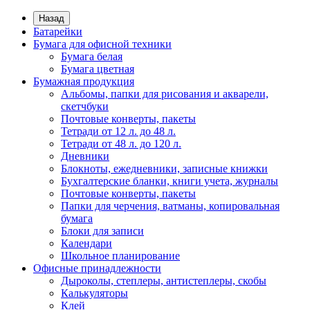
Назад
Батарейки
Бумага для офисной техники
Бумага белая
Бумага цветная
Бумажная продукция
Альбомы, папки для рисования и акварели,
скетчбуки
Почтовые конверты, пакеты
Тетради от 12 л. до 48 л.
Тетради от 48 л. до 120 л.
Дневники
Блокноты, ежедневники, записные книжки
Бухгалтерские бланки, книги учета, журналы
Почтовые конверты, пакеты
Папки для черчения, ватманы, копировальная
бумага
Блоки для записи
Календари
Школьное планирование
Офисные принадлежности
Дыроколы, степлеры, антистеплеры, скобы
Калькуляторы
Клей