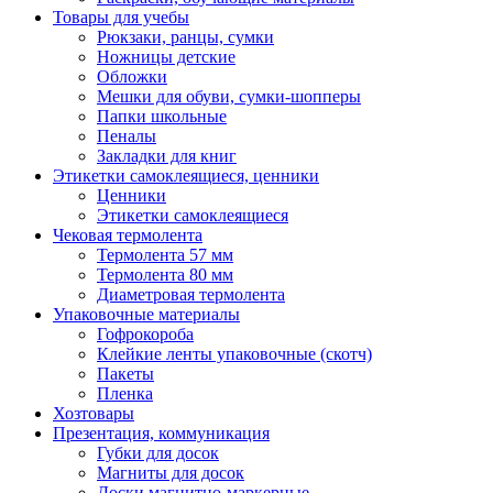
Товары для учебы
Рюкзаки, ранцы, сумки
Ножницы детские
Обложки
Мешки для обуви, сумки-шопперы
Папки школьные
Пеналы
Закладки для книг
Этикетки самоклеящиеся, ценники
Ценники
Этикетки самоклеящиеся
Чековая термолента
Термолента 57 мм
Термолента 80 мм
Диаметровая термолента
Упаковочные материалы
Гофрокороба
Клейкие ленты упаковочные (скотч)
Пакеты
Пленка
Хозтовары
Презентация, коммуникация
Губки для досок
Магниты для досок
Доски магнитно-маркерные