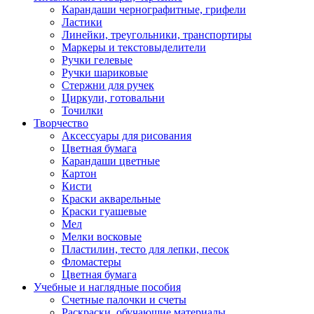
Карандаши чернографитные, грифели
Ластики
Линейки, треугольники, транспортиры
Маркеры и текстовыделители
Ручки гелевые
Ручки шариковые
Стержни для ручек
Циркули, готовальни
Точилки
Творчество
Аксессуары для рисования
Цветная бумага
Карандаши цветные
Картон
Кисти
Краски акварельные
Краски гуашевые
Мел
Мелки восковые
Пластилин, тесто для лепки, песок
Фломастеры
Цветная бумага
Учебные и наглядные пособия
Счетные палочки и счеты
Раскраски, обучающие материалы