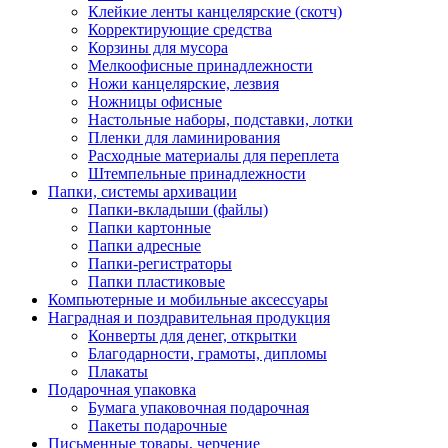
Клейкие ленты канцелярские (скотч)
Корректирующие средства
Корзины для мусора
Мелкоофисные принадлежности
Ножи канцелярские, лезвия
Ножницы офисные
Настольные наборы, подставки, лотки
Пленки для ламинирования
Расходные материалы для переплета
Штемпельные принадлежности
Папки, системы архивации
Папки-вкладыши (файлы)
Папки картонные
Папки адресные
Папки-регистраторы
Папки пластиковые
Компьютерные и мобильные аксессуары
Наградная и поздравительная продукция
Конверты для денег, открытки
Благодарности, грамоты, дипломы
Плакаты
Подарочная упаковка
Бумага упаковочная подарочная
Пакеты подарочные
Письменные товары, черчение