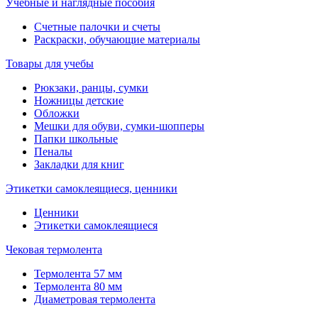
Учебные и наглядные пособия
Счетные палочки и счеты
Раскраски, обучающие материалы
Товары для учебы
Рюкзаки, ранцы, сумки
Ножницы детские
Обложки
Мешки для обуви, сумки-шопперы
Папки школьные
Пеналы
Закладки для книг
Этикетки самоклеящиеся, ценники
Ценники
Этикетки самоклеящиеся
Чековая термолента
Термолента 57 мм
Термолента 80 мм
Диаметровая термолента