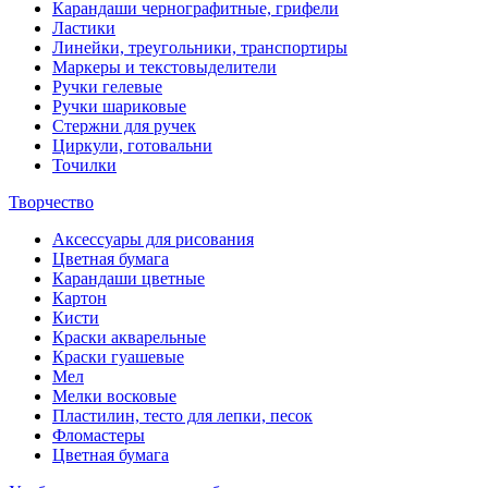
Карандаши чернографитные, грифели
Ластики
Линейки, треугольники, транспортиры
Маркеры и текстовыделители
Ручки гелевые
Ручки шариковые
Стержни для ручек
Циркули, готовальни
Точилки
Творчество
Аксессуары для рисования
Цветная бумага
Карандаши цветные
Картон
Кисти
Краски акварельные
Краски гуашевые
Мел
Мелки восковые
Пластилин, тесто для лепки, песок
Фломастеры
Цветная бумага