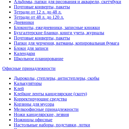
Альбомы, папки для рисования и акварели, скетчбуки
Почтовые конверты, пакеты
Тетради от 12 л. до 48 л.
Тетради от 48 л. до 120 л.
Дневники
Блокноты, ежедневники, записные книжки
Бухгалтерские бланки, книги учета, журналы
Почтовые конверты, пакеты
Папки для черчения, ватманы, копировальная бумага
Блоки для записи
Календари
Школьное планирование
Офисные принадлежности
Дыроколы, степлеры, антистеплеры, скобы
Калькуляторы
Клей
Клейкие ленты канцелярские (скотч)
Корректирующие средства
Корзины для мусора
Мелкоофисные принадлежности
Ножи канцелярские, лезвия
Ножницы офисные
Настольные наборы, подставки, лотки