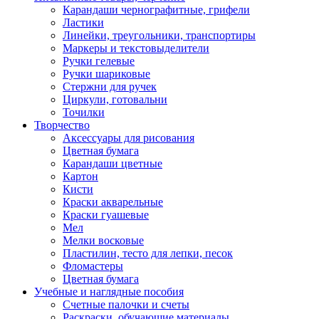
Карандаши чернографитные, грифели
Ластики
Линейки, треугольники, транспортиры
Маркеры и текстовыделители
Ручки гелевые
Ручки шариковые
Стержни для ручек
Циркули, готовальни
Точилки
Творчество
Аксессуары для рисования
Цветная бумага
Карандаши цветные
Картон
Кисти
Краски акварельные
Краски гуашевые
Мел
Мелки восковые
Пластилин, тесто для лепки, песок
Фломастеры
Цветная бумага
Учебные и наглядные пособия
Счетные палочки и счеты
Раскраски, обучающие материалы