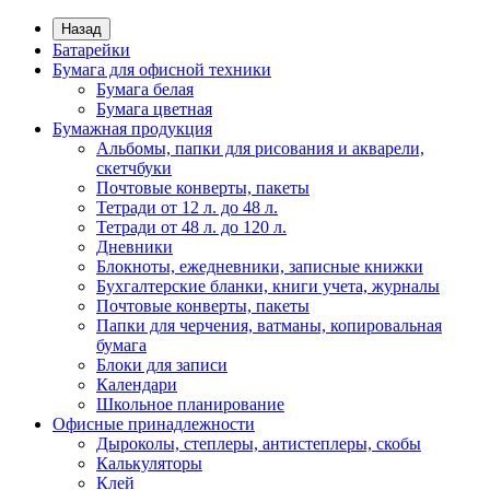
Назад
Батарейки
Бумага для офисной техники
Бумага белая
Бумага цветная
Бумажная продукция
Альбомы, папки для рисования и акварели,
скетчбуки
Почтовые конверты, пакеты
Тетради от 12 л. до 48 л.
Тетради от 48 л. до 120 л.
Дневники
Блокноты, ежедневники, записные книжки
Бухгалтерские бланки, книги учета, журналы
Почтовые конверты, пакеты
Папки для черчения, ватманы, копировальная
бумага
Блоки для записи
Календари
Школьное планирование
Офисные принадлежности
Дыроколы, степлеры, антистеплеры, скобы
Калькуляторы
Клей