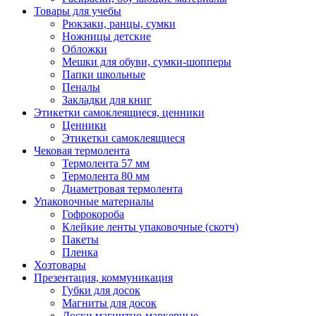
Товары для учебы
Рюкзаки, ранцы, сумки
Ножницы детские
Обложки
Мешки для обуви, сумки-шопперы
Папки школьные
Пеналы
Закладки для книг
Этикетки самоклеящиеся, ценники
Ценники
Этикетки самоклеящиеся
Чековая термолента
Термолента 57 мм
Термолента 80 мм
Диаметровая термолента
Упаковочные материалы
Гофрокороба
Клейкие ленты упаковочные (скотч)
Пакеты
Пленка
Хозтовары
Презентация, коммуникация
Губки для досок
Магниты для досок
Доски магнитно-маркерные