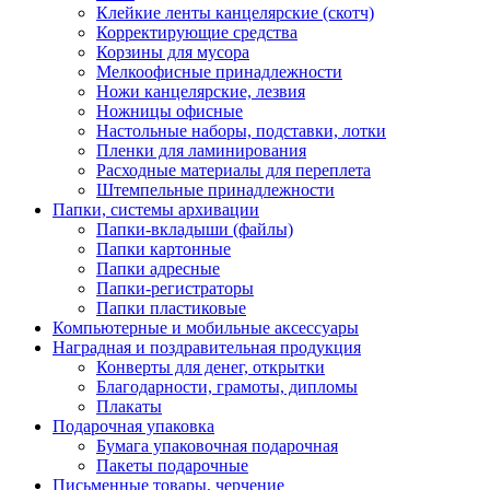
Клейкие ленты канцелярские (скотч)
Корректирующие средства
Корзины для мусора
Мелкоофисные принадлежности
Ножи канцелярские, лезвия
Ножницы офисные
Настольные наборы, подставки, лотки
Пленки для ламинирования
Расходные материалы для переплета
Штемпельные принадлежности
Папки, системы архивации
Папки-вкладыши (файлы)
Папки картонные
Папки адресные
Папки-регистраторы
Папки пластиковые
Компьютерные и мобильные аксессуары
Наградная и поздравительная продукция
Конверты для денег, открытки
Благодарности, грамоты, дипломы
Плакаты
Подарочная упаковка
Бумага упаковочная подарочная
Пакеты подарочные
Письменные товары, черчение