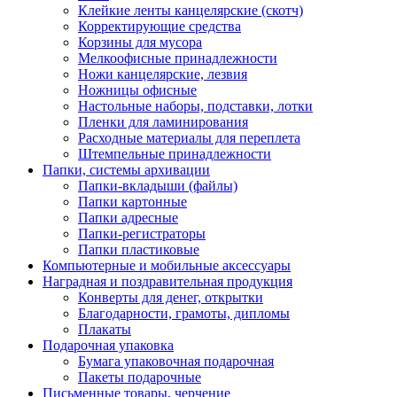
Клейкие ленты канцелярские (скотч)
Корректирующие средства
Корзины для мусора
Мелкоофисные принадлежности
Ножи канцелярские, лезвия
Ножницы офисные
Настольные наборы, подставки, лотки
Пленки для ламинирования
Расходные материалы для переплета
Штемпельные принадлежности
Папки, системы архивации
Папки-вкладыши (файлы)
Папки картонные
Папки адресные
Папки-регистраторы
Папки пластиковые
Компьютерные и мобильные аксессуары
Наградная и поздравительная продукция
Конверты для денег, открытки
Благодарности, грамоты, дипломы
Плакаты
Подарочная упаковка
Бумага упаковочная подарочная
Пакеты подарочные
Письменные товары, черчение