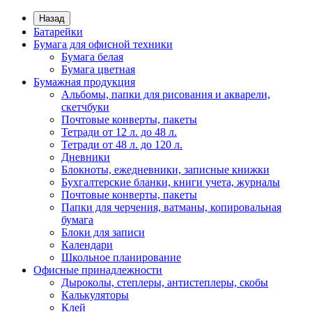
Назад
Батарейки
Бумага для офисной техники
Бумага белая
Бумага цветная
Бумажная продукция
Альбомы, папки для рисования и акварели,
скетчбуки
Почтовые конверты, пакеты
Тетради от 12 л. до 48 л.
Тетради от 48 л. до 120 л.
Дневники
Блокноты, ежедневники, записные книжки
Бухгалтерские бланки, книги учета, журналы
Почтовые конверты, пакеты
Папки для черчения, ватманы, копировальная
бумага
Блоки для записи
Календари
Школьное планирование
Офисные принадлежности
Дыроколы, степлеры, антистеплеры, скобы
Калькуляторы
Клей