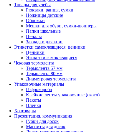
Товары для учебы
Рюкзаки, ранцы, сумки
Ножницы детские
Обложки
Мешки для обуви, сумки-шопперы
Папки школьные
Пеналы
Закладки для книг
Этикетки самоклеящиеся, ценники
Ценники
Этикетки самоклеящиеся
Чековая термолента
Термолента 57 мм
Термолента 80 мм
Диаметровая термолента
Упаковочные материалы
Гофрокороба
Клейкие ленты упаковочные (скотч)
Пакеты
Пленка
Хозтовары
Презентация, коммуникация
Губки для досок
Магниты для досок
Доски магнитно-маркерные