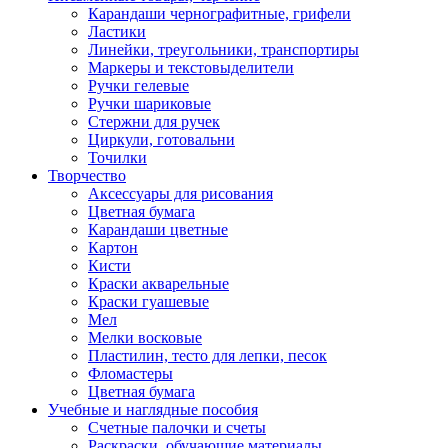
Карандаши чернографитные, грифели
Ластики
Линейки, треугольники, транспортиры
Маркеры и текстовыделители
Ручки гелевые
Ручки шариковые
Стержни для ручек
Циркули, готовальни
Точилки
Творчество
Аксессуары для рисования
Цветная бумага
Карандаши цветные
Картон
Кисти
Краски акварельные
Краски гуашевые
Мел
Мелки восковые
Пластилин, тесто для лепки, песок
Фломастеры
Цветная бумага
Учебные и наглядные пособия
Счетные палочки и счеты
Раскраски, обучающие материалы