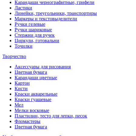
Карандаши чернографитные, грифели
Ластики
Линейки, треугольники, транспортиры
Маркеры и текстовыделители
Ручки гелевые
Ручки шариковые
Стержни для ручек
Циркули, готовальни
Точилки
Творчество
Аксессуары для рисования
Цветная бумага
Карандаши цветные
Картон
Кисти
Краски акварельные
Краски гуашевые
Мел
Мелки восковые
Пластилин, тесто для лепки, песок
Фломастеры
Цветная бумага