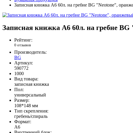
Записная книжка А6 60л. на гребне BG "Neotone", оранж
Записная книжка А6 60л. на гребне BG
Рейтинг:
0 отзывов
Производитель:
BG
Артикул:
590772
1000
Вид товара:
записная книжка
Пол:
универсальный
Размер:
108*148 мм
Тип скрепления:
гребень/спираль
Формат:
А6
Внутренний блок: