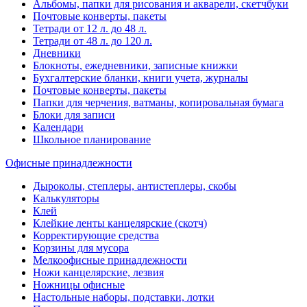
Альбомы, папки для рисования и акварели, скетчбуки
Почтовые конверты, пакеты
Тетради от 12 л. до 48 л.
Тетради от 48 л. до 120 л.
Дневники
Блокноты, ежедневники, записные книжки
Бухгалтерские бланки, книги учета, журналы
Почтовые конверты, пакеты
Папки для черчения, ватманы, копировальная бумага
Блоки для записи
Календари
Школьное планирование
Офисные принадлежности
Дыроколы, степлеры, антистеплеры, скобы
Калькуляторы
Клей
Клейкие ленты канцелярские (скотч)
Корректирующие средства
Корзины для мусора
Мелкоофисные принадлежности
Ножи канцелярские, лезвия
Ножницы офисные
Настольные наборы, подставки, лотки