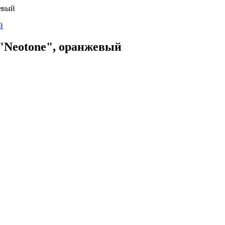
евый
 "Neotone", оранжевый