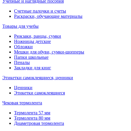
Учебные и наглядные пособия
Счетные палочки и счеты
Раскраски, обучающие материалы
Товары для учебы
Рюкзаки, ранцы, сумки
Ножницы детские
Обложки
Мешки для обуви, сумки-шопперы
Папки школьные
Пеналы
Закладки для книг
Этикетки самоклеящиеся, ценники
Ценники
Этикетки самоклеящиеся
Чековая термолента
Термолента 57 мм
Термолента 80 мм
Диаметровая термолента