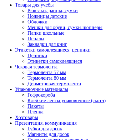
Товары для учебы
Рюкзаки, ранцы, сумки
Ножницы детские
Обложки
Мешки для обуви, сумки-шопперы
Папки школьные
Пеналы
Закладки для книг
Этикетки самоклеящиеся, ценники
Ценники
Этикетки самоклеящиеся
Чековая термолента
Термолента 57 мм
Термолента 80 мм
Диаметровая термолента
Упаковочные материалы
Гофрокороба
Клейкие ленты упаковочные (скотч)
Пакеты
Пленка
Хозтовары
Презентация, коммуникация
Губки для досок
Магниты для досок
Доски магнитно-маркерные