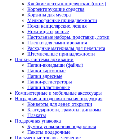
Клейкие ленты канцелярские (скотч)
Корректирующие средства
Корзины для мусора
Мелкоофисные принадлежности
Ножи канцелярские, лезвия
Ножницы офисные
Настольные наборы, подставки, лотки
Пленки для ламинирования
Расходные материалы для переплета
Штемпельные принадлежности
Папки, системы архивации
Папки-вкладыши (файлы)
Папки картонные
Папки адресные
Папки-регистраторы
Папки пластиковые
Компьютерные и мобильные аксессуары
Наградная и поздравительная продукция
Конверты для денег, открытки
Благодарности, грамоты, дипломы
Плакаты
Подарочная упаковка
Бумага упаковочная подарочная
Пакеты подарочные
Письменные товары, черчение