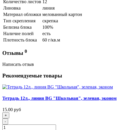
Количество листов
12
Линовка
линия
Материал обложки
мелованный картон
Тип скрепления
скрепка
Белизна блока
100%
Наличие полей
есть
Плотность блока
60 г/кв.м
0
Отзывы
Написать отзыв
Рекомендуемые товары
Тетрадь 12л., линия BG "Школьная", зеленая, эконом
15.00 руб
+
-