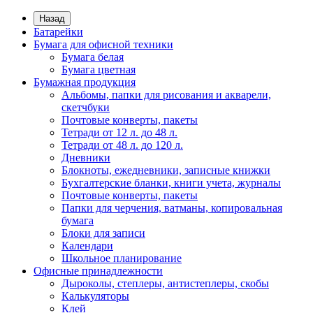
Назад
Батарейки
Бумага для офисной техники
Бумага белая
Бумага цветная
Бумажная продукция
Альбомы, папки для рисования и акварели,
скетчбуки
Почтовые конверты, пакеты
Тетради от 12 л. до 48 л.
Тетради от 48 л. до 120 л.
Дневники
Блокноты, ежедневники, записные книжки
Бухгалтерские бланки, книги учета, журналы
Почтовые конверты, пакеты
Папки для черчения, ватманы, копировальная
бумага
Блоки для записи
Календари
Школьное планирование
Офисные принадлежности
Дыроколы, степлеры, антистеплеры, скобы
Калькуляторы
Клей