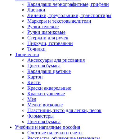
Карандаши чернографитные, грифели
Ластики
Линейки, треугольники, транспортиры
Маркеры и текстовыделители
Ручки гелевые
Ручки шариковые
Стержни для ручек
Циркули, готовальни
Точилки
Творчество
Аксессуары для рисования
Цветная бумага
Карандаши цветные
Картон
Кисти
Краски акварельные
Краски гуашевые
Мел
Мелки восковые
Пластилин, тесто для лепки, песок
Фломастеры
Цветная бумага
Учебные и наглядные пособия
Счетные палочки и счеты
Раскраски, обучающие материалы